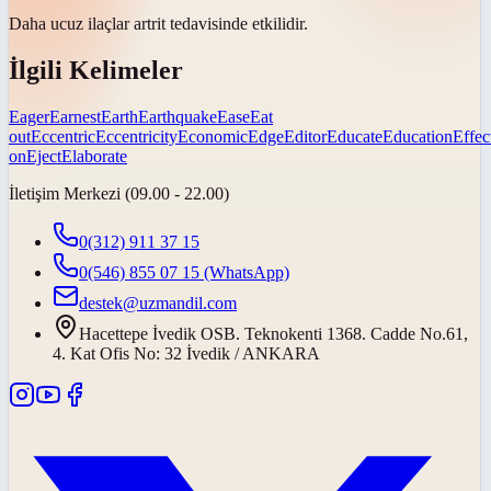
Daha ucuz ilaçlar artrit tedavisinde
etkilidir
.
İlgili Kelimeler
Eager
Earnest
Earth
Earthquake
Ease
Eat
out
Eccentric
Eccentricity
Economic
Edge
Editor
Educate
Education
Effec
on
Eject
Elaborate
İletişim Merkezi (09.00 - 22.00)
0(312) 911 37 15
0(546) 855 07 15
(WhatsApp)
destek@uzmandil.com
Hacettepe İvedik OSB. Teknokenti 1368. Cadde No.61,
4. Kat Ofis No: 32 İvedik / ANKARA