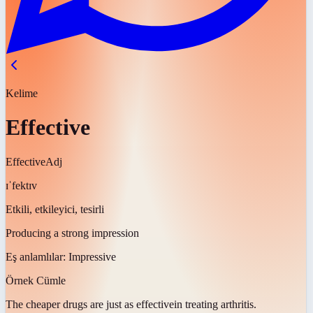
Kelime
Effective
Effective
Adj
ɪˈfektɪv
Etkili, etkileyici, tesirli
Producing a strong impression
Eş anlamlılar:
Impressive
Örnek Cümle
The cheaper drugs are just as
effective
in treating arthritis.