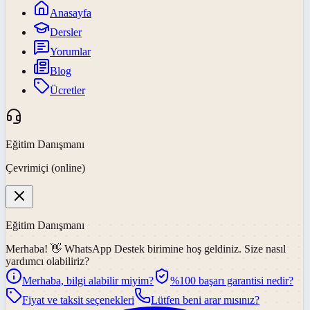
Anasayfa
Dersler
Yorumlar
Blog
Ücretler
Eğitim Danışmanı
Çevrimiçi (online)
Eğitim Danışmanı
Merhaba! 👋
WhatsApp Destek
birimine hoş geldiniz. Size nasıl
yardımcı olabiliriz?
Merhaba, bilgi alabilir miyim?
%100 başarı garantisi nedir?
Fiyat ve taksit seçenekleri
Lütfen beni arar mısınız?