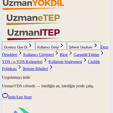
Ders
Ücretsiz Üye Ol
Kullanıcı Girişi
Şifremi Unuttum
Örnekleri
Kullanıcı Görüşleri
Blog
Garantili Eğitim
YDS / e-YDS Kelimeleri
Kullanım Sözleşmesi
Gizlilik
Politikası
İletişim Bilgileri
Uygulamayı indir
UzmanYDS
cebinde — istediğin an, istediğin yerde çalış.
İndir
App Store