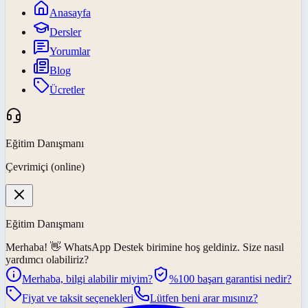
Anasayfa
Dersler
Yorumlar
Blog
Ücretler
Eğitim Danışmanı
Çevrimiçi (online)
Eğitim Danışmanı
Merhaba! 👋
WhatsApp Destek
birimine hoş geldiniz. Size nasıl
yardımcı olabiliriz?
Merhaba, bilgi alabilir miyim?
%100 başarı garantisi nedir?
Fiyat ve taksit seçenekleri
Lütfen beni arar mısınız?