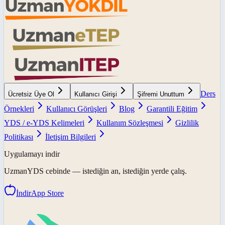
Ders
Ücretsiz Üye Ol
Kullanıcı Girişi
Şifremi Unuttum
Örnekleri
Kullanıcı Görüşleri
Blog
Garantili Eğitim
YDS / e-YDS Kelimeleri
Kullanım Sözleşmesi
Gizlilik
Politikası
İletişim Bilgileri
Uygulamayı indir
UzmanYDS
cebinde — istediğin an, istediğin yerde çalış.
İndir
App Store