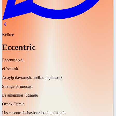
Kelime
Eccentric
Eccentric
Adj
ekˈsentrɪk
Acayip davranışlı, antika, alışılmadık
Strange or unusual
Eş anlamlılar:
Strange
Örnek Cümle
His
eccentric
behaviour lost him his job.