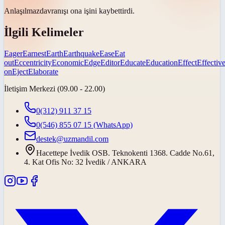
Anlaşılmaz
davranışı ona işini kaybettirdi.
İlgili Kelimeler
Eager
Earnest
Earth
Earthquake
Ease
Eat
out
Eccentricity
Economic
Edge
Editor
Educate
Education
Effect
Effectiv
on
Eject
Elaborate
İletişim Merkezi (09.00 - 22.00)
0(312) 911 37 15
0(546) 855 07 15
(WhatsApp)
destek@uzmandil.com
Hacettepe İvedik OSB. Teknokenti 1368. Cadde No.61,
4. Kat Ofis No: 32 İvedik / ANKARA