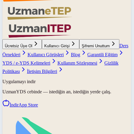
Ders
Ücretsiz Üye Ol
Kullanıcı Girişi
Şifremi Unuttum
Örnekleri
Kullanıcı Görüşleri
Blog
Garantili Eğitim
YDS / e-YDS Kelimeleri
Kullanım Sözleşmesi
Gizlilik
Politikası
İletişim Bilgileri
Uygulamayı indir
UzmanYDS
cebinde — istediğin an, istediğin yerde çalış.
İndir
App Store