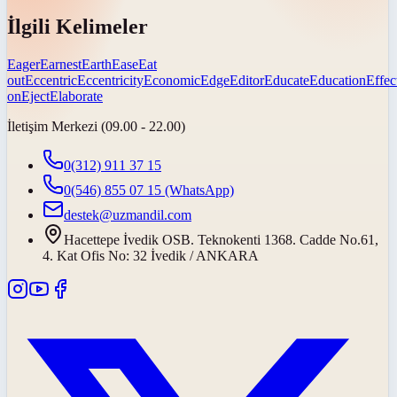
İlgili Kelimeler
Eager
Earnest
Earth
Ease
Eat
out
Eccentric
Eccentricity
Economic
Edge
Editor
Educate
Education
Effec
on
Eject
Elaborate
İletişim Merkezi (09.00 - 22.00)
0(312) 911 37 15
0(546) 855 07 15
(WhatsApp)
destek@uzmandil.com
Hacettepe İvedik OSB. Teknokenti 1368. Cadde No.61,
4. Kat Ofis No: 32 İvedik / ANKARA