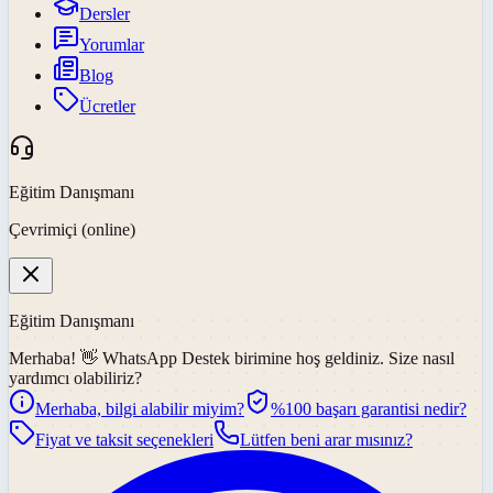
Dersler
Yorumlar
Blog
Ücretler
Eğitim Danışmanı
Çevrimiçi (online)
Eğitim Danışmanı
Merhaba! 👋
WhatsApp Destek
birimine hoş geldiniz. Size nasıl
yardımcı olabiliriz?
Merhaba, bilgi alabilir miyim?
%100 başarı garantisi nedir?
Fiyat ve taksit seçenekleri
Lütfen beni arar mısınız?