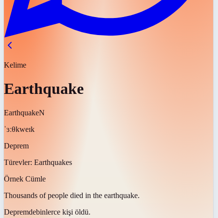
Kelime
Earthquake
Earthquake
N
ˈɜːθkweɪk
Deprem
Türevler:
Earthquakes
Örnek Cümle
Thousands of people died in the
earthquake
.
Depremde
binlerce kişi öldü.