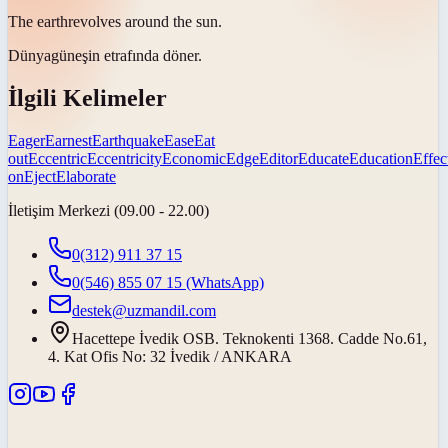
The
earth
revolves around the sun.
Dünya
güneşin etrafında döner.
İlgili Kelimeler
Eager
Earnest
Earthquake
Ease
Eat
out
Eccentric
Eccentricity
Economic
Edge
Editor
Educate
Education
Effec
on
Eject
Elaborate
İletişim Merkezi (09.00 - 22.00)
0(312) 911 37 15
0(546) 855 07 15
(WhatsApp)
destek@uzmandil.com
Hacettepe İvedik OSB. Teknokenti 1368. Cadde No.61,
4. Kat Ofis No: 32 İvedik / ANKARA