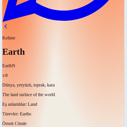
Kelime
Earth
Earth
N
ɜːθ
Dünya, yeryüzü, toprak, kara
The land surface of the world
Eş anlamlılar:
Land
Türevler:
Earths
Örnek Cümle