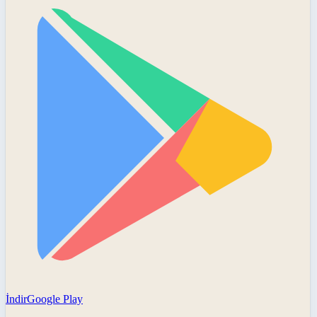
İndir
Google Play