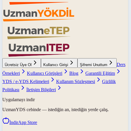
Ders
Ücretsiz Üye Ol
Kullanıcı Girişi
Şifremi Unuttum
Örnekleri
Kullanıcı Görüşleri
Blog
Garantili Eğitim
YDS / e-YDS Kelimeleri
Kullanım Sözleşmesi
Gizlilik
Politikası
İletişim Bilgileri
Uygulamayı indir
UzmanYDS
cebinde — istediğin an, istediğin yerde çalış.
İndir
App Store