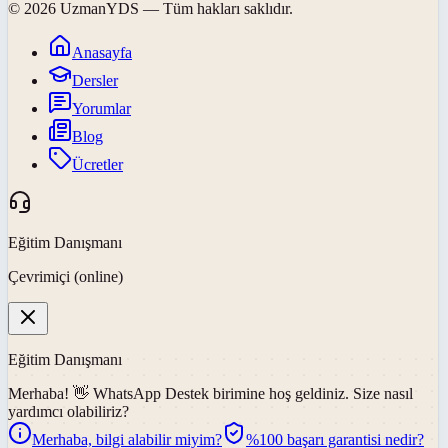
©
2026
UzmanYDS
— Tüm hakları saklıdır.
Anasayfa
Dersler
Yorumlar
Blog
Ücretler
Eğitim Danışmanı
Çevrimiçi (online)
Eğitim Danışmanı
Merhaba! 👋
WhatsApp Destek
birimine hoş geldiniz. Size nasıl
yardımcı olabiliriz?
Merhaba, bilgi alabilir miyim?
%100 başarı garantisi nedir?