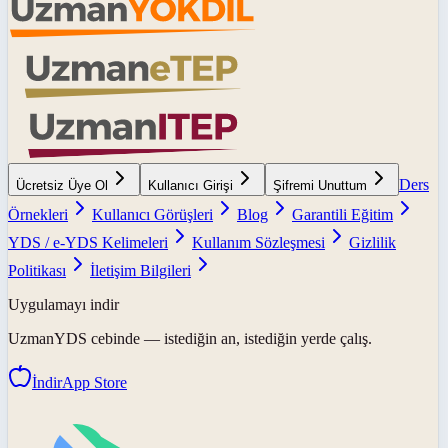
Ders
Ücretsiz Üye Ol
Kullanıcı Girişi
Şifremi Unuttum
Örnekleri
Kullanıcı Görüşleri
Blog
Garantili Eğitim
YDS / e-YDS Kelimeleri
Kullanım Sözleşmesi
Gizlilik
Politikası
İletişim Bilgileri
Uygulamayı indir
UzmanYDS
cebinde — istediğin an, istediğin yerde çalış.
İndir
App Store