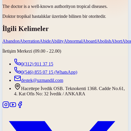
The doctor is a well-known
authority
on tropical diseases.
Doktor tropikal hastalıklar üzerinde bilinen bir
otoritedir
.
İlgili Kelimeler
Abandon
Aberration
Abide
Ability
Abnormal
Aboard
Abolish
Abort
Abor
İletişim Merkezi (09.00 - 22.00)
0(312) 911 37 15
0(546) 855 07 15
(WhatsApp)
destek@uzmandil.com
Hacettepe İvedik OSB. Teknokenti 1368. Cadde No.61,
4. Kat Ofis No: 32 İvedik / ANKARA