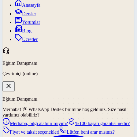
Anasayfa
Dersler
Yorumlar
Blog
Ücretler
Eğitim Danışmanı
Çevrimiçi (online)
Eğitim Danışmanı
Merhaba! 👋
WhatsApp Destek
birimine hoş geldiniz. Size nasıl
yardımcı olabiliriz?
Merhaba, bilgi alabilir miyim?
%100 başarı garantisi nedir?
Fiyat ve taksit seçenekleri
Lütfen beni arar mısınız?