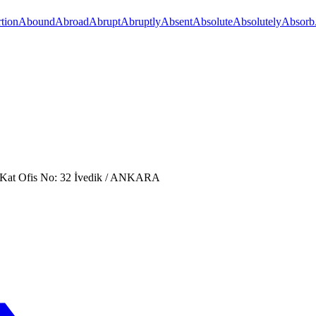
tion
Abound
Abroad
Abrupt
Abruptly
Absent
Absolute
Absolutely
Absorb
. Kat Ofis No: 32 İvedik / ANKARA