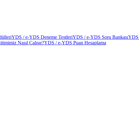
ülleri
YDS / e-YDS Deneme Testleri
YDS / e-YDS Soru Bankası
YDS 
itimimiz Nasıl Çalışır?
YDS / e-YDS Puan Hesaplama