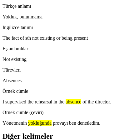
Türkçe anlamı
Yokluk, bulunmama
İngilizce tanımı
The fact of sth not existing or being present
Eş anlamlılar
Not existing
Türevleri
Absences
Örnek cümle
I supervised the rehearsal in the
absence
of the director.
Örnek cümle (çeviri)
Yönetmenin
yokluğunda
provayı ben denetledim.
Diğer kelimeler