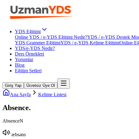
YDS Eğitimi
Online YDS / e-YDS Eğitimi Nedir?
YDS / e-YDS Destek Mod
YDS Grammer Eğitimi
YDS / e-YDS Kelime Eğitimi
Online Eğ
YDS/e-YDS Nedir?
Ders Örnekleri
Yorumlar
Blog
Eğitim Setleri
Giriş Yap
Ücretsiz Üye Ol
Ana Sayfa
Kelime Listesi
Absence
.
Absence
N
ˈæbsəns