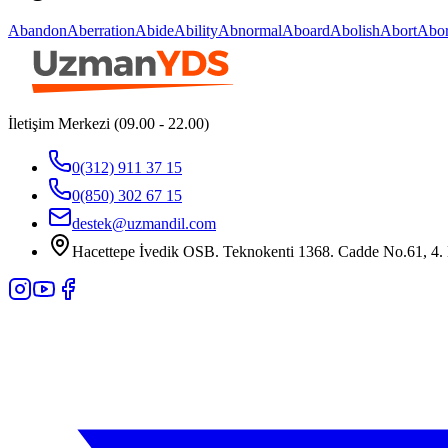
Abandon
Aberration
Abide
Ability
Abnormal
Aboard
Abolish
Abort
Abor
İletişim Merkezi (09.00 - 22.00)
0(312) 911 37 15
0(850) 302 67 15
destek@uzmandil.com
Hacettepe İvedik OSB. Teknokenti 1368. Cadde No.61, 4