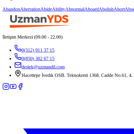
Abandon
Aberration
Abide
Ability
Abnormal
Aboard
Abolish
Abort
Abor
İletişim Merkezi (09.00 - 22.00)
0(312) 911 37 15
0(850) 302 67 15
destek@uzmandil.com
Hacettepe İvedik OSB. Teknokenti 1368. Cadde No.61, 4