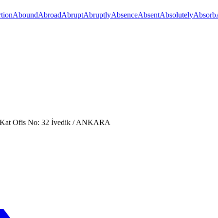
tion
Abound
Abroad
Abrupt
Abruptly
Absence
Absent
Absolutely
Absorb
. Kat Ofis No: 32 İvedik / ANKARA