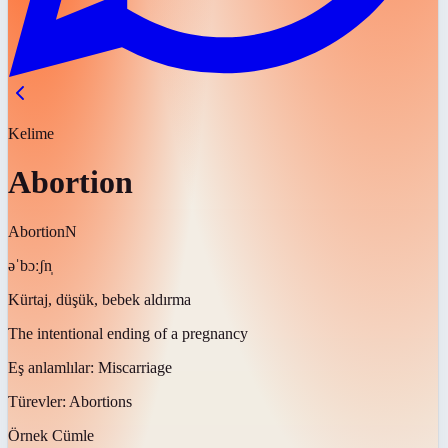
Kelime
Abortion
Abortion
N
əˈbɔːʃn̩
Kürtaj, düşük, bebek aldırma
The intentional ending of a pregnancy
Eş anlamlılar:
Miscarriage
Türevler:
Abortions
Örnek Cümle