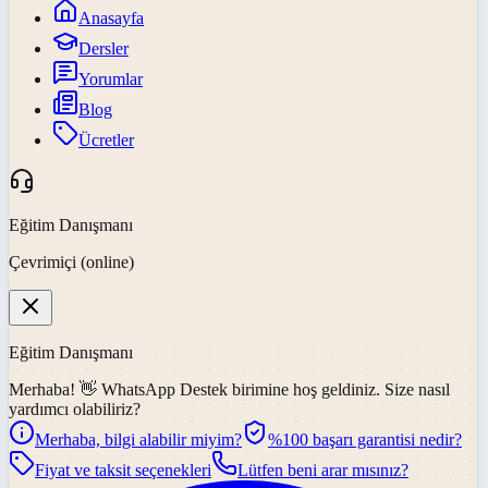
Anasayfa
Dersler
Yorumlar
Blog
Ücretler
Eğitim Danışmanı
Çevrimiçi (online)
Eğitim Danışmanı
Merhaba! 👋
WhatsApp Destek
birimine hoş geldiniz. Size nasıl
yardımcı olabiliriz?
Merhaba, bilgi alabilir miyim?
%100 başarı garantisi nedir?
Fiyat ve taksit seçenekleri
Lütfen beni arar mısınız?