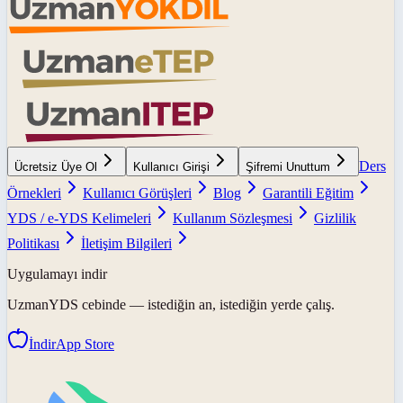
Ders
Ücretsiz Üye Ol
Kullanıcı Girişi
Şifremi Unuttum
Örnekleri
Kullanıcı Görüşleri
Blog
Garantili Eğitim
YDS / e-YDS Kelimeleri
Kullanım Sözleşmesi
Gizlilik
Politikası
İletişim Bilgileri
Uygulamayı indir
UzmanYDS
cebinde — istediğin an, istediğin yerde çalış.
İndir
App Store