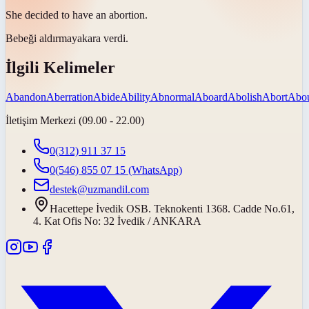
She decided to have an
abortion
.
Bebeği aldırmaya
kara verdi.
İlgili Kelimeler
Abandon
Aberration
Abide
Ability
Abnormal
Aboard
Abolish
Abort
Abo
İletişim Merkezi (09.00 - 22.00)
0(312) 911 37 15
0(546) 855 07 15
(WhatsApp)
destek@uzmandil.com
Hacettepe İvedik OSB. Teknokenti 1368. Cadde No.61,
4. Kat Ofis No: 32 İvedik / ANKARA