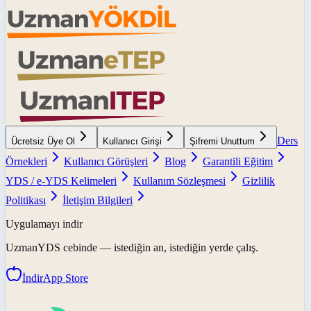
Ders
Ücretsiz Üye Ol
Kullanıcı Girişi
Şifremi Unuttum
Örnekleri
Kullanıcı Görüşleri
Blog
Garantili Eğitim
YDS / e-YDS Kelimeleri
Kullanım Sözleşmesi
Gizlilik
Politikası
İletişim Bilgileri
Uygulamayı indir
UzmanYDS
cebinde — istediğin an, istediğin yerde çalış.
İndir
App Store