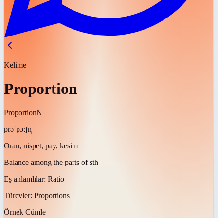
Kelime
Proportion
Proportion
N
prəˈpɔːʃn̩
Oran, nispet, pay, kesim
Balance among the parts of sth
Eş anlamlılar:
Ratio
Türevler:
Proportions
Örnek Cümle