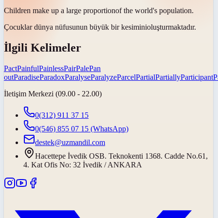
Children make up a large
proportion
of the world's population.
Çocuklar dünya nüfusunun büyük bir
kesimini
oluşturmaktadır.
İlgili Kelimeler
Pact
Painful
Painless
Pair
Pale
Pan
out
Paradise
Paradox
Paralyse
Paralyze
Parcel
Partial
Partially
Participant
P
İletişim Merkezi (09.00 - 22.00)
0(312) 911 37 15
0(546) 855 07 15
(WhatsApp)
destek@uzmandil.com
Hacettepe İvedik OSB. Teknokenti 1368. Cadde No.61,
4. Kat Ofis No: 32 İvedik / ANKARA