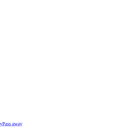
ly
Pass away