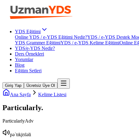
YDS Eğitimi
Online YDS / e-YDS Eğitimi Nedir?
YDS / e-YDS Destek Mod
YDS Grammer Eğitimi
YDS / e-YDS Kelime Eğitimi
Online Eğ
YDS/e-YDS Nedir?
Ders Örnekleri
Yorumlar
Blog
Eğitim Setleri
Giriş Yap
Ücretsiz Üye Ol
Ana Sayfa
Kelime Listesi
Particularly
.
Particularly
Adv
pəˈtɪkjʊləli