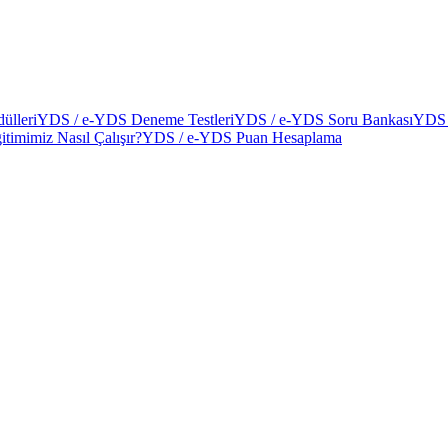
ülleri
YDS / e-YDS Deneme Testleri
YDS / e-YDS Soru Bankası
YDS 
itimimiz Nasıl Çalışır?
YDS / e-YDS Puan Hesaplama