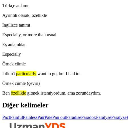
Türkçe anlamı
Ayrıntılı olarak, özellikle
İngilizce tanımı
Especially, or more than usual
Eş anlamlılar
Especially
Örnek cümle
I didn't
particularly
want to go, but I had to.
Örnek cümle (çeviri)
Ben
özellikle
gitmek istemiyordum, ama zorundaydım.
Diğer kelimeler
Pact
Painful
Painless
Pair
Pale
Pan out
Paradise
Paradox
Paralyse
Paralyze