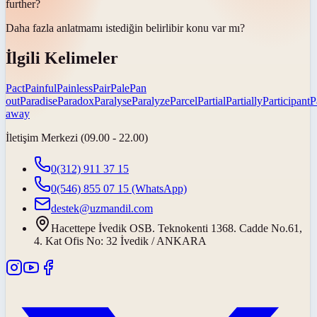
further?
Daha fazla anlatmamı istediğin
belirli
bir konu var mı?
İlgili Kelimeler
Pact
Painful
Painless
Pair
Pale
Pan
out
Paradise
Paradox
Paralyse
Paralyze
Parcel
Partial
Partially
Participant
P
away
İletişim Merkezi (09.00 - 22.00)
0(312) 911 37 15
0(546) 855 07 15
(WhatsApp)
destek@uzmandil.com
Hacettepe İvedik OSB. Teknokenti 1368. Cadde No.61,
4. Kat Ofis No: 32 İvedik / ANKARA