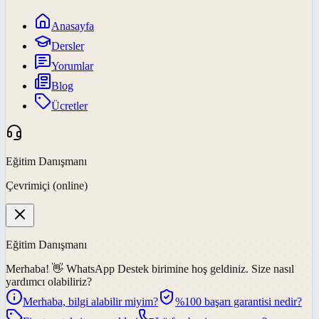
Anasayfa
Dersler
Yorumlar
Blog
Ücretler
Eğitim Danışmanı
Çevrimiçi (online)
Eğitim Danışmanı
Merhaba! 👋
WhatsApp Destek
birimine hoş geldiniz. Size nasıl
yardımcı olabiliriz?
Merhaba, bilgi alabilir miyim?
%100 başarı garantisi nedir?