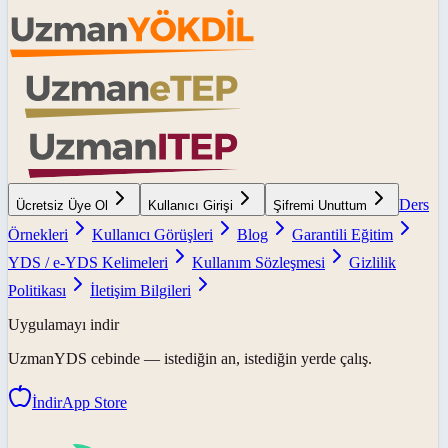
Ders
Ücretsiz Üye Ol
Kullanıcı Girişi
Şifremi Unuttum
Örnekleri
Kullanıcı Görüşleri
Blog
Garantili Eğitim
YDS / e-YDS Kelimeleri
Kullanım Sözleşmesi
Gizlilik
Politikası
İletişim Bilgileri
Uygulamayı indir
UzmanYDS
cebinde — istediğin an, istediğin yerde çalış.
İndir
App Store