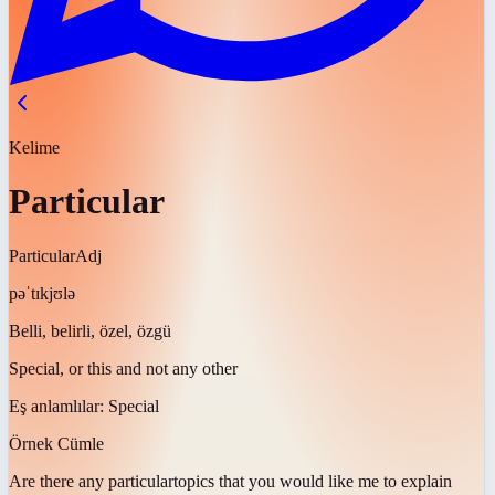
Kelime
Particular
Particular
Adj
pəˈtɪkjʊlə
Belli, belirli, özel, özgü
Special, or this and not any other
Eş anlamlılar:
Special
Örnek Cümle
Are there any
particular
topics that you would like me to explain