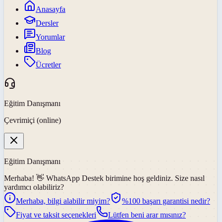
Anasayfa
Dersler
Yorumlar
Blog
Ücretler
Eğitim Danışmanı
Çevrimiçi (online)
Eğitim Danışmanı
Merhaba! 👋
WhatsApp Destek
birimine hoş geldiniz. Size nasıl
yardımcı olabiliriz?
Merhaba, bilgi alabilir miyim?
%100 başarı garantisi nedir?
Fiyat ve taksit seçenekleri
Lütfen beni arar mısınız?