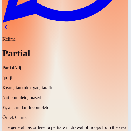
Kelime
Partial
Partial
Adj
ˈpɑːʃl̩
Kısmi, tam olmayan, taraflı
Not complete, biased
Eş anlamlılar:
Incomplete
Örnek Cümle
The general has ordered a
partial
withdrawal of troops from the area.