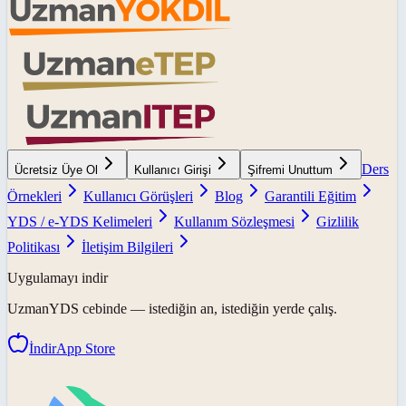
Ders
Ücretsiz Üye Ol
Kullanıcı Girişi
Şifremi Unuttum
Örnekleri
Kullanıcı Görüşleri
Blog
Garantili Eğitim
YDS / e-YDS Kelimeleri
Kullanım Sözleşmesi
Gizlilik
Politikası
İletişim Bilgileri
Uygulamayı indir
UzmanYDS
cebinde — istediğin an, istediğin yerde çalış.
İndir
App Store