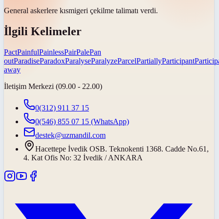
General askerlere
kısmi
geri çekilme talimatı verdi.
İlgili Kelimeler
Pact
Painful
Painless
Pair
Pale
Pan
out
Paradise
Paradox
Paralyse
Paralyze
Parcel
Partially
Participant
Particip
away
İletişim Merkezi (09.00 - 22.00)
0(312) 911 37 15
0(546) 855 07 15
(WhatsApp)
destek@uzmandil.com
Hacettepe İvedik OSB. Teknokenti 1368. Cadde No.61,
4. Kat Ofis No: 32 İvedik / ANKARA