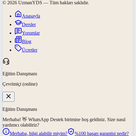
©
2026
UzmanYDS
— Tüm hakları saklıdır.
Anasayfa
Dersler
Yorumlar
Blog
Ücretler
Eğitim Danışmanı
Çevrimiçi (online)
Eğitim Danışmanı
Merhaba! 👋
WhatsApp Destek
birimine hoş geldiniz. Size nasıl
yardımcı olabiliriz?
Merhaba, bilgi alabilir miyim?
%100 başarı garantisi nedir?