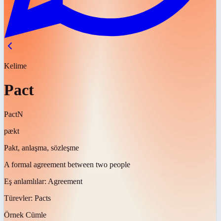
Kelime
Pact
Pact
N
pækt
Pakt, anlaşma, sözleşme
A formal agreement between two people
Eş anlamlılar:
Agreement
Türevler:
Pacts
Örnek Cümle