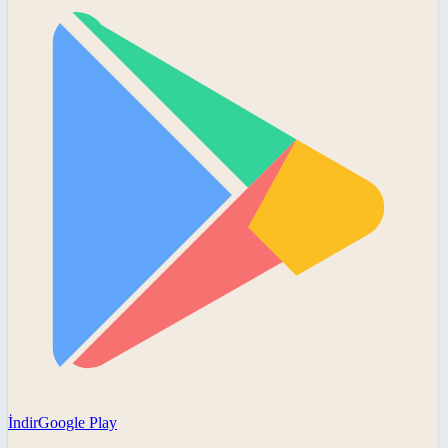
İndir
Google Play