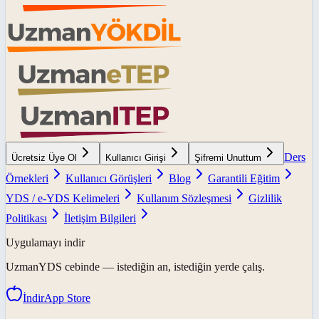
Ders
Ücretsiz Üye Ol
Kullanıcı Girişi
Şifremi Unuttum
Örnekleri
Kullanıcı Görüşleri
Blog
Garantili Eğitim
YDS / e-YDS Kelimeleri
Kullanım Sözleşmesi
Gizlilik
Politikası
İletişim Bilgileri
Uygulamayı indir
UzmanYDS
cebinde — istediğin an, istediğin yerde çalış.
İndir
App Store