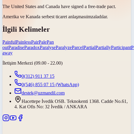
The United States and Canada have signed a free-trade
pact
.
Amerika ve Kanada serbest ticaret
anlaşması
imzaladılar.
İlgili Kelimeler
Painful
Painless
Pair
Pale
Pan
out
Paradise
Paradox
Paralyse
Paralyze
Parcel
Partial
Partially
Participant
P
away
İletişim Merkezi (09.00 - 22.00)
0(312) 911 37 15
0(546) 855 07 15
(WhatsApp)
destek@uzmandil.com
Hacettepe İvedik OSB. Teknokenti 1368. Cadde No.61,
4. Kat Ofis No: 32 İvedik / ANKARA