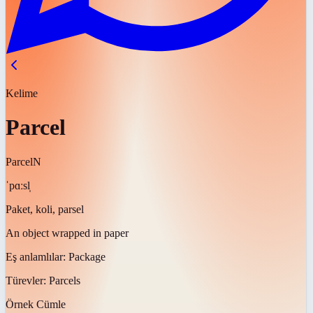
Kelime
Parcel
Parcel
N
ˈpɑːsl̩
Paket, koli, parsel
An object wrapped in paper
Eş anlamlılar:
Package
Türevler:
Parcels
Örnek Cümle