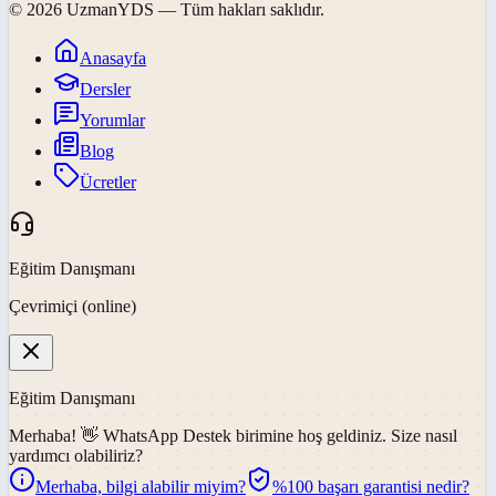
©
2026
UzmanYDS
— Tüm hakları saklıdır.
Anasayfa
Dersler
Yorumlar
Blog
Ücretler
Eğitim Danışmanı
Çevrimiçi (online)
Eğitim Danışmanı
Merhaba! 👋
WhatsApp Destek
birimine hoş geldiniz. Size nasıl
yardımcı olabiliriz?
Merhaba, bilgi alabilir miyim?
%100 başarı garantisi nedir?