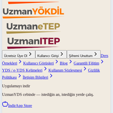
Ders
Ücretsiz Üye Ol
Kullanıcı Girişi
Şifremi Unuttum
Örnekleri
Kullanıcı Görüşleri
Blog
Garantili Eğitim
YDS / e-YDS Kelimeleri
Kullanım Sözleşmesi
Gizlilik
Politikası
İletişim Bilgileri
Uygulamayı indir
UzmanYDS
cebinde — istediğin an, istediğin yerde çalış.
İndir
App Store