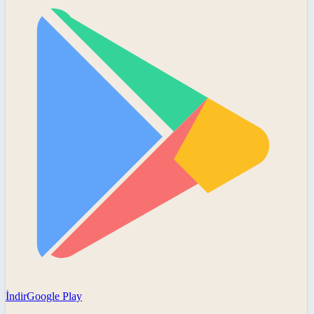
İndir
Google Play