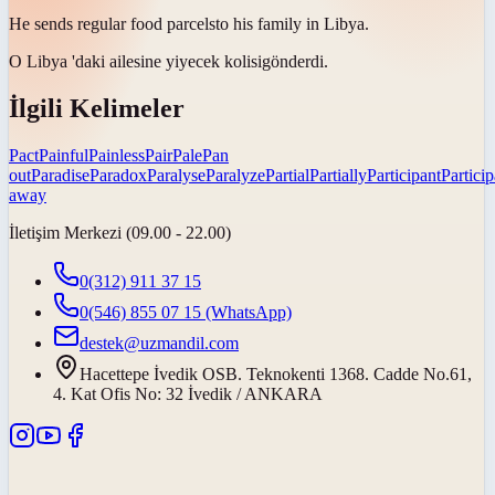
He sends regular food
parcels
to his family in Libya.
O Libya 'daki ailesine yiyecek
kolisi
gönderdi.
İlgili Kelimeler
Pact
Painful
Painless
Pair
Pale
Pan
out
Paradise
Paradox
Paralyse
Paralyze
Partial
Partially
Participant
Particip
away
İletişim Merkezi (09.00 - 22.00)
0(312) 911 37 15
0(546) 855 07 15
(WhatsApp)
destek@uzmandil.com
Hacettepe İvedik OSB. Teknokenti 1368. Cadde No.61,
4. Kat Ofis No: 32 İvedik / ANKARA