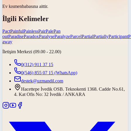
Ev
kısmen
babasına aittir.
İlgili Kelimeler
Pact
Painful
Painless
Pair
Pale
Pan
out
Paradise
Paradox
Paralyse
Paralyze
Parcel
Partial
Partially
Participant
P
away
İletişim Merkezi (09.00 - 22.00)
0(312) 911 37 15
0(546) 855 07 15
(WhatsApp)
destek@uzmandil.com
Hacettepe İvedik OSB. Teknokenti 1368. Cadde No.61,
4. Kat Ofis No: 32 İvedik / ANKARA