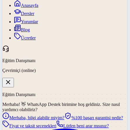
Anasayfa
Dersler
Yorumlar
Blog
Ücretler
Eğitim Danışmanı
Çevrimiçi (online)
Eğitim Danışmanı
Merhaba! 👋
WhatsApp Destek
birimine hoş geldiniz. Size nasıl
yardımcı olabiliriz?
Merhaba, bilgi alabilir miyim?
%100 başarı garantisi nedir?
Fiyat ve taksit seçenekleri
Lütfen beni arar mısınız?