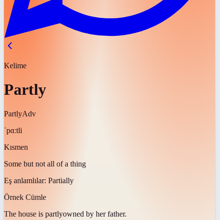
Kelime
Partly
Partly
Adv
ˈpɑːtli
Kısmen
Some but not all of a thing
Eş anlamlılar:
Partially
Örnek Cümle
The house is
partly
owned by her father.