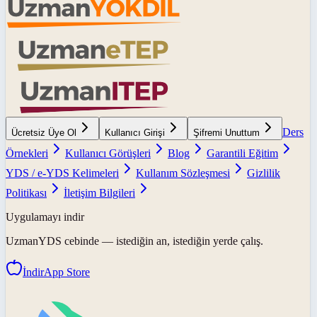
Ders
Ücretsiz Üye Ol
Kullanıcı Girişi
Şifremi Unuttum
Örnekleri
Kullanıcı Görüşleri
Blog
Garantili Eğitim
YDS / e-YDS Kelimeleri
Kullanım Sözleşmesi
Gizlilik
Politikası
İletişim Bilgileri
Uygulamayı indir
UzmanYDS
cebinde — istediğin an, istediğin yerde çalış.
İndir
App Store