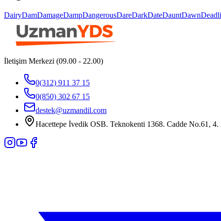
Dairy
Dam
Damage
Damp
Dangerous
Dare
Dark
Date
Daunt
Dawn
Deadl
İletişim Merkezi (09.00 - 22.00)
0(312) 911 37 15
0(850) 302 67 15
destek@uzmandil.com
Hacettepe İvedik OSB. Teknokenti 1368. Cadde No.61, 4