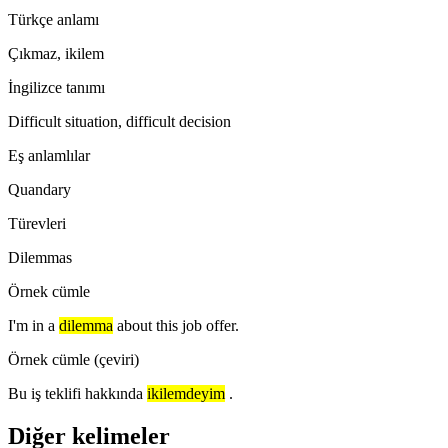
Türkçe anlamı
Çıkmaz, ikilem
İngilizce tanımı
Difficult situation, difficult decision
Eş anlamlılar
Quandary
Türevleri
Dilemmas
Örnek cümle
I'm in a
dilemma
about this job offer.
Örnek cümle (çeviri)
Bu iş teklifi hakkında
ikilemdeyim
.
Diğer kelimeler