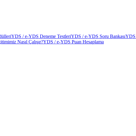
ülleri
YDS / e-YDS Deneme Testleri
YDS / e-YDS Soru Bankası
YDS 
itimimiz Nasıl Çalışır?
YDS / e-YDS Puan Hesaplama