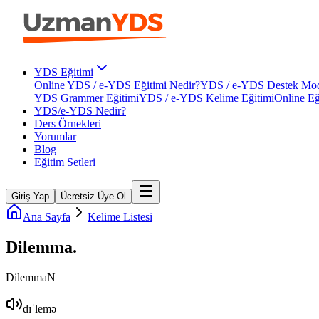
YDS Eğitimi
Online YDS / e-YDS Eğitimi Nedir?
YDS / e-YDS Destek Mod
YDS Grammer Eğitimi
YDS / e-YDS Kelime Eğitimi
Online Eğ
YDS/e-YDS Nedir?
Ders Örnekleri
Yorumlar
Blog
Eğitim Setleri
Giriş Yap
Ücretsiz Üye Ol
Ana Sayfa
Kelime Listesi
Dilemma
.
Dilemma
N
dɪˈlemə