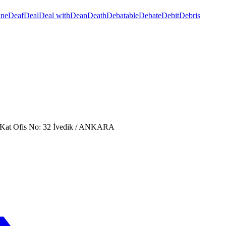
ine
Deaf
Deal
Deal with
Dean
Death
Debatable
Debate
Debit
Debris
. Kat Ofis No: 32 İvedik / ANKARA