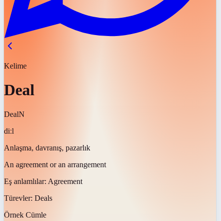
Kelime
Deal
Deal
N
diːl
Anlaşma, davranış, pazarlık
An agreement or an arrangement
Eş anlamlılar:
Agreement
Türevler:
Deals
Örnek Cümle