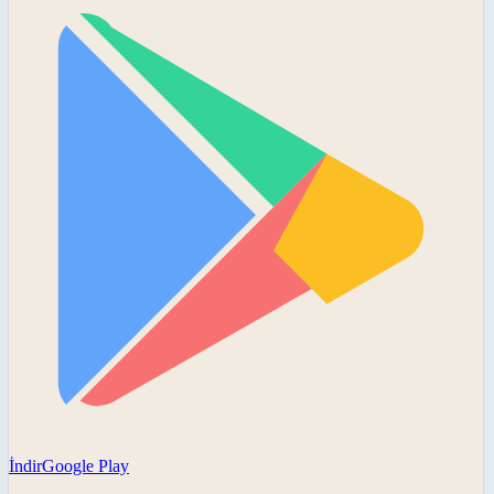
İndir
Google Play