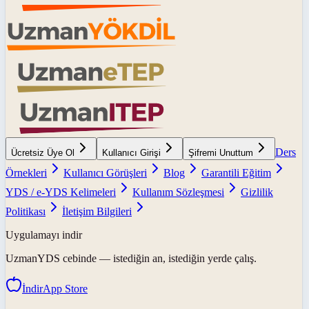
Ders
Ücretsiz Üye Ol
Kullanıcı Girişi
Şifremi Unuttum
Örnekleri
Kullanıcı Görüşleri
Blog
Garantili Eğitim
YDS / e-YDS Kelimeleri
Kullanım Sözleşmesi
Gizlilik
Politikası
İletişim Bilgileri
Uygulamayı indir
UzmanYDS
cebinde — istediğin an, istediğin yerde çalış.
İndir
App Store