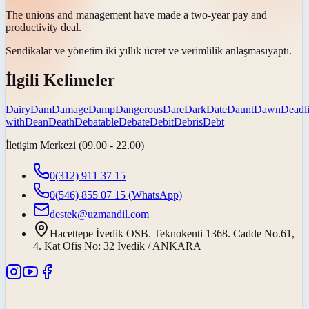
The unions and management have made a two-year pay and
productivity
deal
.
Sendikalar ve yönetim iki yıllık ücret ve verimlilik
anlaşması
yaptı.
İlgili Kelimeler
Dairy
Dam
Damage
Damp
Dangerous
Dare
Dark
Date
Daunt
Dawn
Deadl
with
Dean
Death
Debatable
Debate
Debit
Debris
Debt
İletişim Merkezi (09.00 - 22.00)
0(312) 911 37 15
0(546) 855 07 15
(WhatsApp)
destek@uzmandil.com
Hacettepe İvedik OSB. Teknokenti 1368. Cadde No.61,
4. Kat Ofis No: 32 İvedik / ANKARA