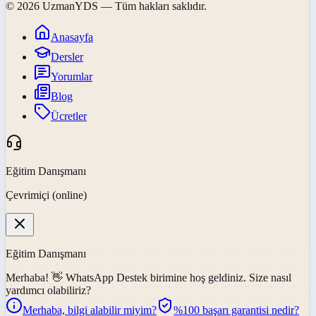
©
2026
UzmanYDS
— Tüm hakları saklıdır.
Anasayfa
Dersler
Yorumlar
Blog
Ücretler
Eğitim Danışmanı
Çevrimiçi (online)
Eğitim Danışmanı
Merhaba! 👋
WhatsApp Destek
birimine hoş geldiniz. Size nasıl
yardımcı olabiliriz?
Merhaba, bilgi alabilir miyim?
%100 başarı garantisi nedir?