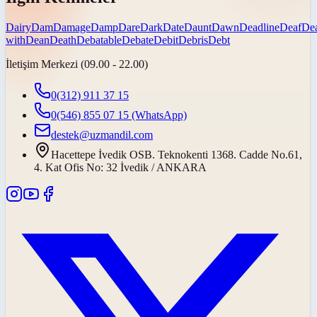
Dairy
Dam
Damage
Damp
Dare
Dark
Date
Daunt
Dawn
Deadline
Deaf
De
with
Dean
Death
Debatable
Debate
Debit
Debris
Debt
İletişim Merkezi (09.00 - 22.00)
0(312) 911 37 15
0(546) 855 07 15
(WhatsApp)
destek@uzmandil.com
Hacettepe İvedik OSB. Teknokenti 1368. Cadde No.61,
4. Kat Ofis No: 32 İvedik / ANKARA