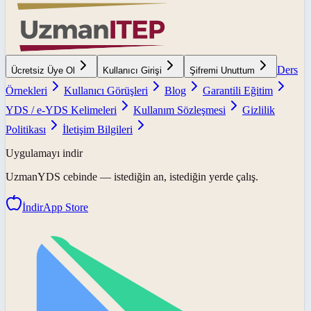
Ders
Ücretsiz Üye Ol
Kullanıcı Girişi
Şifremi Unuttum
Örnekleri
Kullanıcı Görüşleri
Blog
Garantili Eğitim
YDS / e-YDS Kelimeleri
Kullanım Sözleşmesi
Gizlilik
Politikası
İletişim Bilgileri
Uygulamayı indir
UzmanYDS
cebinde — istediğin an, istediğin yerde çalış.
İndir
App Store