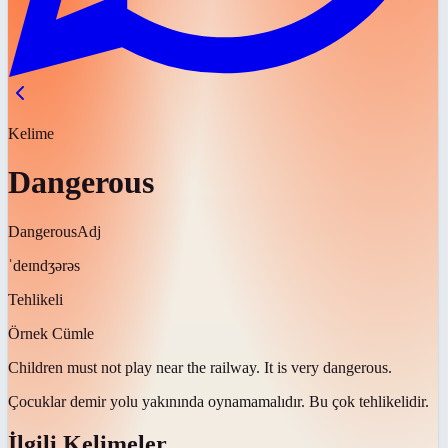
Kelime
Dangerous
Dangerous
Adj
ˈdeɪndʒərəs
Tehlikeli
Örnek Cümle
Children must not play near the railway. It is very
dangerous
.
Çocuklar demir yolu yakınında oynamamalıdır. Bu çok
tehlikelidir
.
İlgili Kelimeler