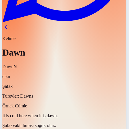
Kelime
Dawn
Dawn
N
dɔːn
Şafak
Türevler:
Dawns
Örnek Cümle
It is cold here when it is
dawn
.
Şafak
vakti burası soğuk olur..