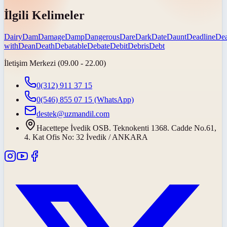
İlgili Kelimeler
Dairy
Dam
Damage
Damp
Dangerous
Dare
Dark
Date
Daunt
Deadline
De
with
Dean
Death
Debatable
Debate
Debit
Debris
Debt
İletişim Merkezi (09.00 - 22.00)
0(312) 911 37 15
0(546) 855 07 15
(WhatsApp)
destek@uzmandil.com
Hacettepe İvedik OSB. Teknokenti 1368. Cadde No.61,
4. Kat Ofis No: 32 İvedik / ANKARA