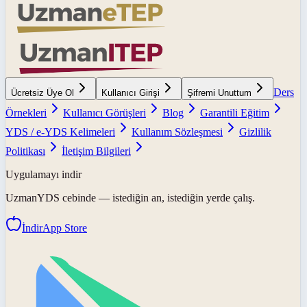
Ders
Ücretsiz Üye Ol
Kullanıcı Girişi
Şifremi Unuttum
Örnekleri
Kullanıcı Görüşleri
Blog
Garantili Eğitim
YDS / e-YDS Kelimeleri
Kullanım Sözleşmesi
Gizlilik
Politikası
İletişim Bilgileri
Uygulamayı indir
UzmanYDS
cebinde — istediğin an, istediğin yerde çalış.
İndir
App Store