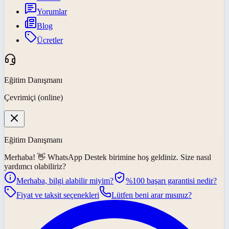
Yorumlar
Blog
Ücretler
Eğitim Danışmanı
Çevrimiçi (online)
Eğitim Danışmanı
Merhaba! 👋
WhatsApp Destek
birimine hoş geldiniz. Size nasıl
yardımcı olabiliriz?
Merhaba, bilgi alabilir miyim?
%100 başarı garantisi nedir?
Fiyat ve taksit seçenekleri
Lütfen beni arar mısınız?