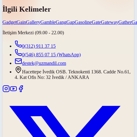
İlgili Kelimeler
Gadget
Gain
Gallery
Gamble
Gang
Gap
Gasoline
Gate
Gateway
Gather
Ga
İletişim Merkezi (09.00 - 22.00)
0(312) 911 37 15
0(546) 855 07 15
(WhatsApp)
destek@uzmandil.com
Hacettepe İvedik OSB. Teknokenti 1368. Cadde No.61,
4. Kat Ofis No: 32 İvedik / ANKARA