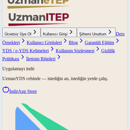
Ders
Ücretsiz Üye Ol
Kullanıcı Girişi
Şifremi Unuttum
Örnekleri
Kullanıcı Görüşleri
Blog
Garantili Eğitim
YDS / e-YDS Kelimeleri
Kullanım Sözleşmesi
Gizlilik
Politikası
İletişim Bilgileri
Uygulamayı indir
UzmanYDS
cebinde — istediğin an, istediğin yerde çalış.
İndir
App Store