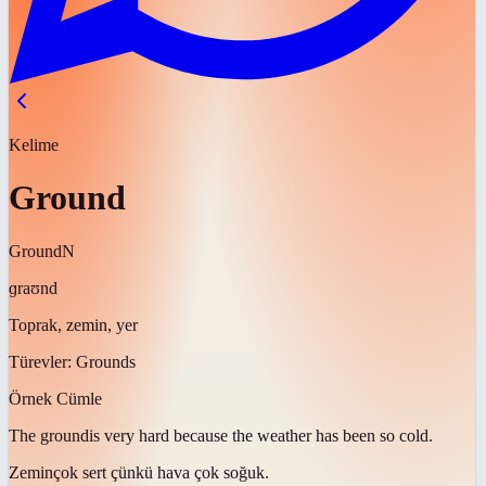
Kelime
Ground
Ground
N
ɡraʊnd
Toprak, zemin, yer
Türevler:
Grounds
Örnek Cümle
The
ground
is very hard because the weather has been so cold.
Zemin
çok sert çünkü hava çok soğuk.