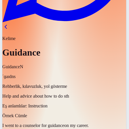
Kelime
Guidance
Guidance
N
ˈɡaɪdns
Rehberlik, kılavuzluk, yol gösterme
Help and advice about how to do sth
Eş anlamlılar:
Instruction
Örnek Cümle
I went to a counselor for
guidance
on my career.