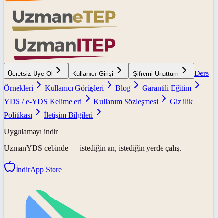
Ders
Ücretsiz Üye Ol
Kullanıcı Girişi
Şifremi Unuttum
Örnekleri
Kullanıcı Görüşleri
Blog
Garantili Eğitim
YDS / e-YDS Kelimeleri
Kullanım Sözleşmesi
Gizlilik
Politikası
İletişim Bilgileri
Uygulamayı indir
UzmanYDS
cebinde — istediğin an, istediğin yerde çalış.
İndir
App Store