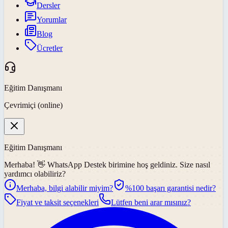
Dersler
Yorumlar
Blog
Ücretler
Eğitim Danışmanı
Çevrimiçi (online)
Eğitim Danışmanı
Merhaba! 👋
WhatsApp Destek
birimine hoş geldiniz. Size nasıl
yardımcı olabiliriz?
Merhaba, bilgi alabilir miyim?
%100 başarı garantisi nedir?
Fiyat ve taksit seçenekleri
Lütfen beni arar mısınız?