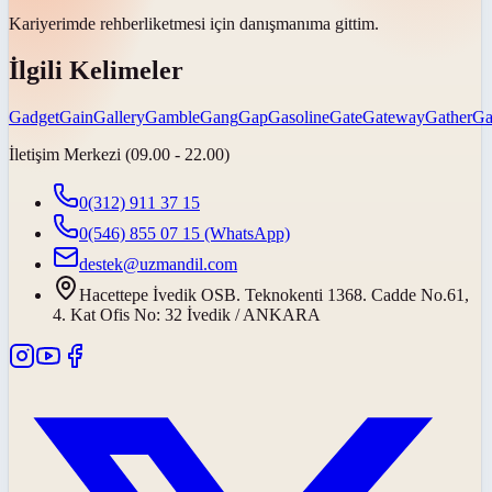
Kariyerimde
rehberlik
etmesi için danışmanıma gittim.
İlgili Kelimeler
Gadget
Gain
Gallery
Gamble
Gang
Gap
Gasoline
Gate
Gateway
Gather
Ga
İletişim Merkezi (09.00 - 22.00)
0(312) 911 37 15
0(546) 855 07 15
(WhatsApp)
destek@uzmandil.com
Hacettepe İvedik OSB. Teknokenti 1368. Cadde No.61,
4. Kat Ofis No: 32 İvedik / ANKARA