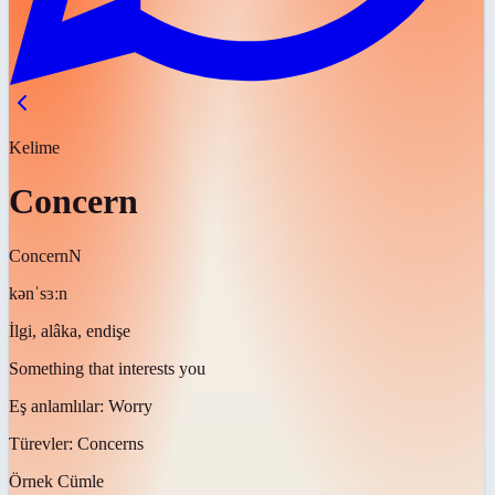
Kelime
Concern
Concern
N
kənˈsɜːn
İlgi, alâka, endişe
Something that interests you
Eş anlamlılar:
Worry
Türevler:
Concerns
Örnek Cümle