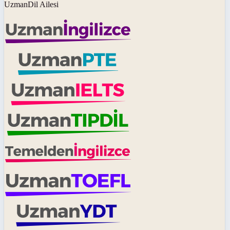
UzmanDil Ailesi