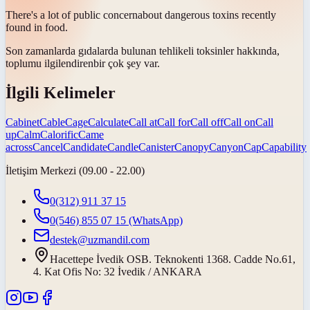
There's a lot of public
concern
about dangerous toxins recently
found in food.
Son zamanlarda gıdalarda bulunan tehlikeli toksinler hakkında,
toplumu
ilgilendiren
bir çok şey var.
İlgili Kelimeler
Cabinet
Cable
Cage
Calculate
Call at
Call for
Call off
Call on
Call
up
Calm
Calorific
Came
across
Cancel
Candidate
Candle
Canister
Canopy
Canyon
Cap
Capability
İletişim Merkezi (09.00 - 22.00)
0(312) 911 37 15
0(546) 855 07 15
(WhatsApp)
destek@uzmandil.com
Hacettepe İvedik OSB. Teknokenti 1368. Cadde No.61,
4. Kat Ofis No: 32 İvedik / ANKARA