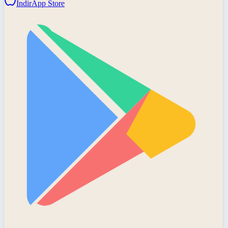
İndir
App Store