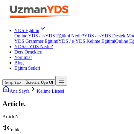
YDS Eğitimi
Online YDS / e-YDS Eğitimi Nedir?
YDS / e-YDS Destek Mod
YDS Grammer Eğitimi
YDS / e-YDS Kelime Eğitimi
Online Eğ
YDS/e-YDS Nedir?
Ders Örnekleri
Yorumlar
Blog
Eğitim Setleri
Giriş Yap
Ücretsiz Üye Ol
Ana Sayfa
Kelime Listesi
Article
.
Article
N
ˈɑːtɪkl̩