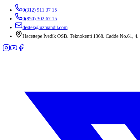
0(312) 911 37 15
0(850) 302 67 15
destek@uzmandil.com
Hacettepe İvedik OSB. Teknokenti 1368. Cadde No.61, 4