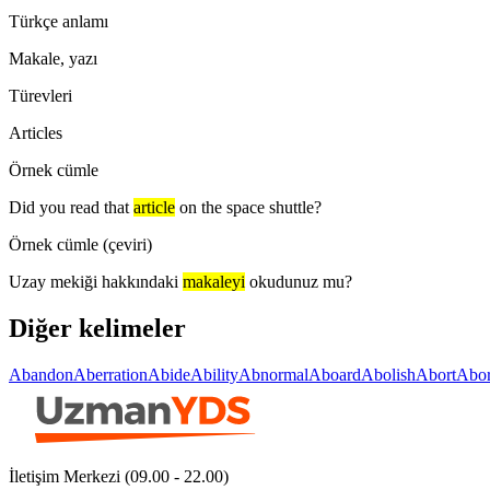
Türkçe anlamı
Makale, yazı
Türevleri
Articles
Örnek cümle
Did you read that
article
on the space shuttle?
Örnek cümle (çeviri)
Uzay mekiği hakkındaki
makaleyi
okudunuz mu?
Diğer kelimeler
Abandon
Aberration
Abide
Ability
Abnormal
Aboard
Abolish
Abort
Abor
İletişim Merkezi (09.00 - 22.00)