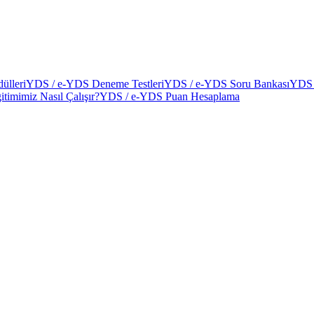
ülleri
YDS / e-YDS Deneme Testleri
YDS / e-YDS Soru Bankası
YDS 
itimimiz Nasıl Çalışır?
YDS / e-YDS Puan Hesaplama