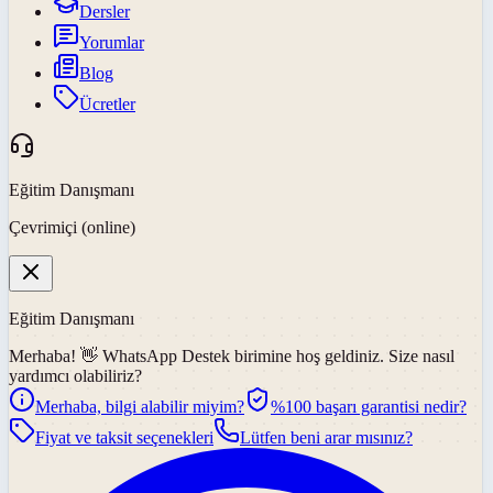
Dersler
Yorumlar
Blog
Ücretler
Eğitim Danışmanı
Çevrimiçi (online)
Eğitim Danışmanı
Merhaba! 👋
WhatsApp Destek
birimine hoş geldiniz. Size nasıl
yardımcı olabiliriz?
Merhaba, bilgi alabilir miyim?
%100 başarı garantisi nedir?
Fiyat ve taksit seçenekleri
Lütfen beni arar mısınız?