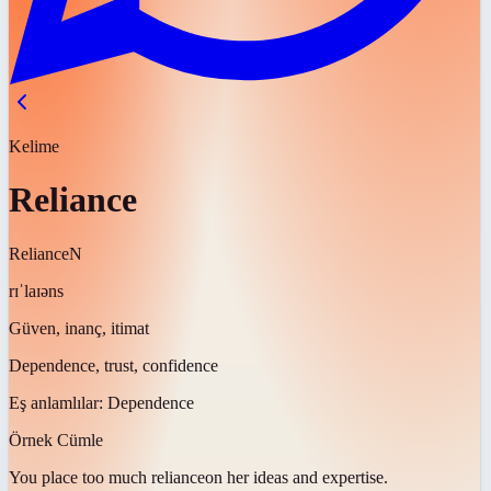
Kelime
Reliance
Reliance
N
rɪˈlaɪəns
Güven, inanç, itimat
Dependence, trust, confidence
Eş anlamlılar:
Dependence
Örnek Cümle
You place too much
reliance
on her ideas and expertise.