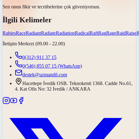
Sen onun fikir ve tecrübelerine çok
güveniyorsun
.
İlgili Kelimeler
Rabies
Race
Radiant
Radiate
Radiation
Radical
Raft
Rag
Rage
Raid
Raise
İletişim Merkezi (09.00 - 22.00)
0(312) 911 37 15
0(546) 855 07 15
(WhatsApp)
destek@uzmandil.com
Hacettepe İvedik OSB. Teknokenti 1368. Cadde No.61,
4. Kat Ofis No: 32 İvedik / ANKARA