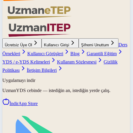
Ders
Ücretsiz Üye Ol
Kullanıcı Girişi
Şifremi Unuttum
Örnekleri
Kullanıcı Görüşleri
Blog
Garantili Eğitim
YDS / e-YDS Kelimeleri
Kullanım Sözleşmesi
Gizlilik
Politikası
İletişim Bilgileri
Uygulamayı indir
UzmanYDS
cebinde — istediğin an, istediğin yerde çalış.
İndir
App Store