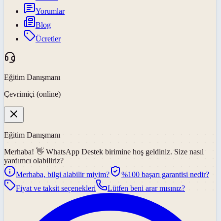
Yorumlar
Blog
Ücretler
Eğitim Danışmanı
Çevrimiçi (online)
Eğitim Danışmanı
Merhaba! 👋
WhatsApp Destek
birimine hoş geldiniz. Size nasıl
yardımcı olabiliriz?
Merhaba, bilgi alabilir miyim?
%100 başarı garantisi nedir?
Fiyat ve taksit seçenekleri
Lütfen beni arar mısınız?