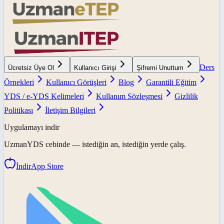
Ders
Ücretsiz Üye Ol
Kullanıcı Girişi
Şifremi Unuttum
Örnekleri
Kullanıcı Görüşleri
Blog
Garantili Eğitim
YDS / e-YDS Kelimeleri
Kullanım Sözleşmesi
Gizlilik
Politikası
İletişim Bilgileri
Uygulamayı indir
UzmanYDS
cebinde — istediğin an, istediğin yerde çalış.
İndir
App Store