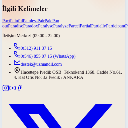
İlgili Kelimeler
Pact
Painful
Painless
Pair
Pale
Pan
out
Paradise
Paradox
Paralyse
Paralyze
Parcel
Partial
Partially
Participant
P
İletişim Merkezi (09.00 - 22.00)
0(312) 911 37 15
0(546) 855 07 15
(WhatsApp)
destek@uzmandil.com
Hacettepe İvedik OSB. Teknokenti 1368. Cadde No.61,
4. Kat Ofis No: 32 İvedik / ANKARA