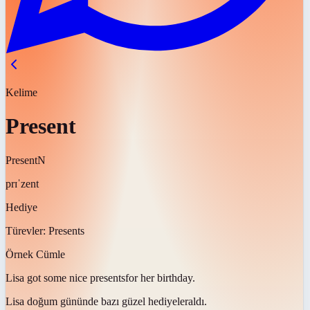
Kelime
Present
Present
N
prɪˈzent
Hediye
Türevler:
Presents
Örnek Cümle
Lisa got some nice
presents
for her birthday.
Lisa doğum gününde bazı güzel
hediyeler
aldı.