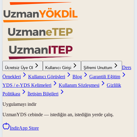
Ders
Ücretsiz Üye Ol
Kullanıcı Girişi
Şifremi Unuttum
Örnekleri
Kullanıcı Görüşleri
Blog
Garantili Eğitim
YDS / e-YDS Kelimeleri
Kullanım Sözleşmesi
Gizlilik
Politikası
İletişim Bilgileri
Uygulamayı indir
UzmanYDS
cebinde — istediğin an, istediğin yerde çalış.
İndir
App Store