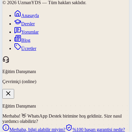
©
2026
UzmanYDS
— Tüm hakları saklıdır.
Anasayfa
Dersler
Yorumlar
Blog
Ücretler
Eğitim Danışmanı
Çevrimiçi (online)
Eğitim Danışmanı
Merhaba! 👋
WhatsApp Destek
birimine hoş geldiniz. Size nasıl
yardımcı olabiliriz?
Merhaba, bilgi alabilir miyim?
%100 başarı garantisi nedir?