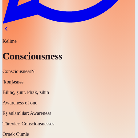
Kelime
Consciousness
Consciousness
N
ˈkɒnʃəsnəs
Bilinç, şuur, idrak, zihin
Awareness of one
Eş anlamlılar:
Awareness
Türevler:
Consciousnesses
Örnek Cümle