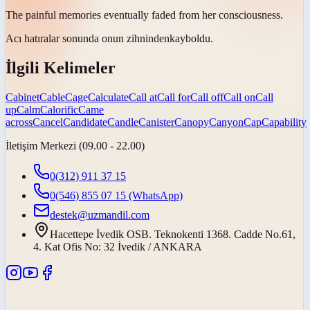
The painful memories eventually faded from her
consciousness
.
Acı hatıralar sonunda onun
zihninden
kayboldu.
İlgili Kelimeler
Cabinet
Cable
Cage
Calculate
Call at
Call for
Call off
Call on
Call
up
Calm
Calorific
Came
across
Cancel
Candidate
Candle
Canister
Canopy
Canyon
Cap
Capability
İletişim Merkezi (09.00 - 22.00)
0(312) 911 37 15
0(546) 855 07 15
(WhatsApp)
destek@uzmandil.com
Hacettepe İvedik OSB. Teknokenti 1368. Cadde No.61,
4. Kat Ofis No: 32 İvedik / ANKARA