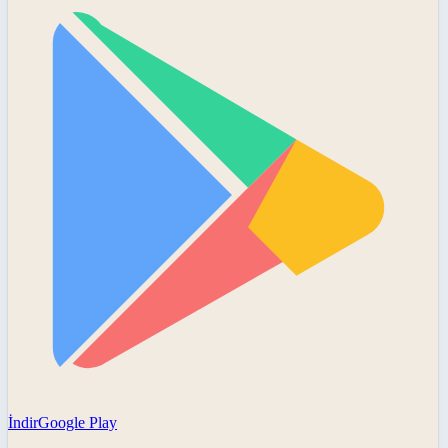
İndir
Google Play