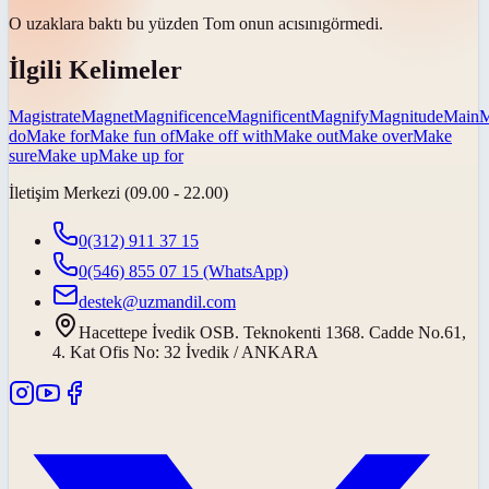
O uzaklara baktı bu yüzden Tom onun
acısını
görmedi.
İlgili Kelimeler
Magistrate
Magnet
Magnificence
Magnificent
Magnify
Magnitude
Main
M
do
Make for
Make fun of
Make off with
Make out
Make over
Make
sure
Make up
Make up for
İletişim Merkezi (09.00 - 22.00)
0(312) 911 37 15
0(546) 855 07 15
(WhatsApp)
destek@uzmandil.com
Hacettepe İvedik OSB. Teknokenti 1368. Cadde No.61,
4. Kat Ofis No: 32 İvedik / ANKARA