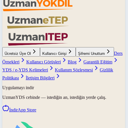
Ders
Ücretsiz Üye Ol
Kullanıcı Girişi
Şifremi Unuttum
Örnekleri
Kullanıcı Görüşleri
Blog
Garantili Eğitim
YDS / e-YDS Kelimeleri
Kullanım Sözleşmesi
Gizlilik
Politikası
İletişim Bilgileri
Uygulamayı indir
UzmanYDS
cebinde — istediğin an, istediğin yerde çalış.
İndir
App Store