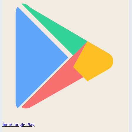
İndir
Google Play