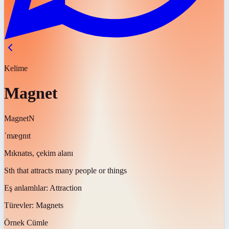
Kelime
Magnet
Magnet
N
ˈmæɡnɪt
Mıknatıs, çekim alanı
Sth that attracts many people or things
Eş anlamlılar:
Attraction
Türevler:
Magnets
Örnek Cümle