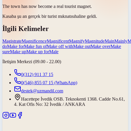
The town has now become a real tourist
magnet
.
Kasaba şu an gerçek bir turist
mıknatısı
haline geldi.
İlgili Kelimeler
Magistrate
Magnificence
Magnificent
Magnify
Magnitude
Main
Mainly
M
do
Make for
Make fun of
Make off with
Make out
Make over
Make
sure
Make up
Make up for
Male
İletişim Merkezi (09.00 - 22.00)
0(312) 911 37 15
0(546) 855 07 15
(WhatsApp)
destek@uzmandil.com
Hacettepe İvedik OSB. Teknokenti 1368. Cadde No.61,
4. Kat Ofis No: 32 İvedik / ANKARA