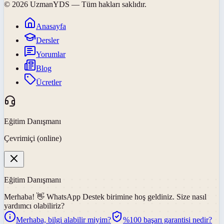
©
2026
UzmanYDS
— Tüm hakları saklıdır.
Anasayfa
Dersler
Yorumlar
Blog
Ücretler
Eğitim Danışmanı
Çevrimiçi (online)
Eğitim Danışmanı
Merhaba! 👋
WhatsApp Destek
birimine hoş geldiniz. Size nasıl
yardımcı olabiliriz?
Merhaba, bilgi alabilir miyim?
%100 başarı garantisi nedir?