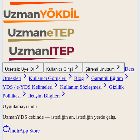
Ders
Ücretsiz Üye Ol
Kullanıcı Girişi
Şifremi Unuttum
Örnekleri
Kullanıcı Görüşleri
Blog
Garantili Eğitim
YDS / e-YDS Kelimeleri
Kullanım Sözleşmesi
Gizlilik
Politikası
İletişim Bilgileri
Uygulamayı indir
UzmanYDS
cebinde — istediğin an, istediğin yerde çalış.
İndir
App Store