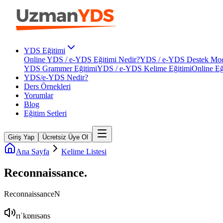
YDS Eğitimi
Online YDS / e-YDS Eğitimi Nedir?
YDS / e-YDS Destek Mod
YDS Grammer Eğitimi
YDS / e-YDS Kelime Eğitimi
Online Eğ
YDS/e-YDS Nedir?
Ders Örnekleri
Yorumlar
Blog
Eğitim Setleri
Giriş Yap
Ücretsiz Üye Ol
Ana Sayfa
Kelime Listesi
Reconnaissance
.
Reconnaissance
N
rɪˈkɒnɪsəns