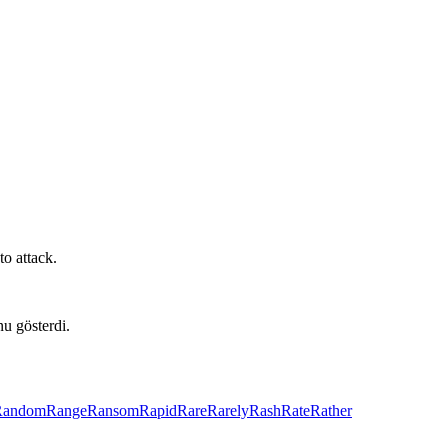
o attack.
nu gösterdi.
Random
Range
Ransom
Rapid
Rare
Rarely
Rash
Rate
Rather