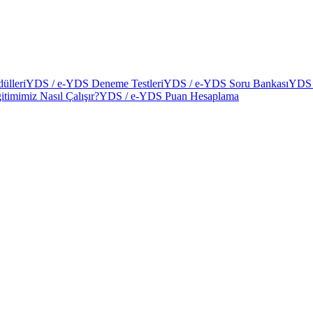
ülleri
YDS / e-YDS Deneme Testleri
YDS / e-YDS Soru Bankası
YDS 
itimimiz Nasıl Çalışır?
YDS / e-YDS Puan Hesaplama