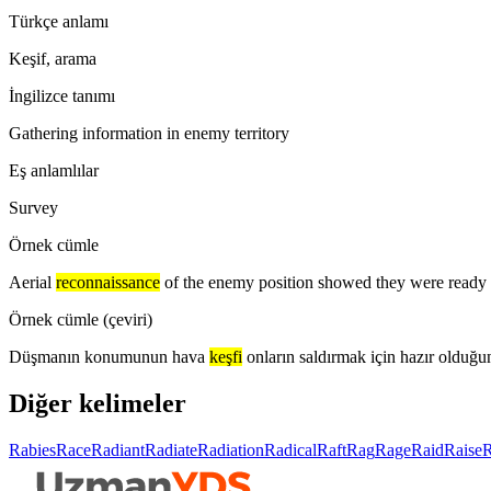
Türkçe anlamı
Keşif, arama
İngilizce tanımı
Gathering information in enemy territory
Eş anlamlılar
Survey
Örnek cümle
Aerial
reconnaissance
of the enemy position showed they were ready t
Örnek cümle (çeviri)
Düşmanın konumunun hava
keşfi
onların saldırmak için hazır olduğu
Diğer kelimeler
Rabies
Race
Radiant
Radiate
Radiation
Radical
Raft
Rag
Rage
Raid
Raise