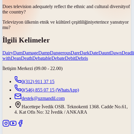
Does television adequately reflect the ethnic and cultural
diversity
of
the country?
Televizyon ülkenin etnik ve kültürel
çeşitliliğini
yeterince yansıtıyor
mu?
İlgili Kelimeler
Dairy
Dam
Damage
Damp
Dangerous
Dare
Dark
Date
Daunt
Dawn
Deadl
with
Dean
Death
Debatable
Debate
Debit
Debris
İletişim Merkezi (09.00 - 22.00)
0(312) 911 37 15
0(546) 855 07 15
(WhatsApp)
destek@uzmandil.com
Hacettepe İvedik OSB. Teknokenti 1368. Cadde No.61,
4. Kat Ofis No: 32 İvedik / ANKARA