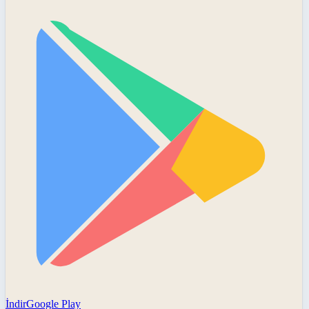
İndir
Google Play