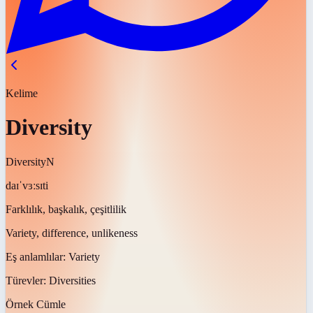
Kelime
Diversity
Diversity
N
daɪˈvɜːsɪti
Farklılık, başkalık, çeşitlilik
Variety, difference, unlikeness
Eş anlamlılar:
Variety
Türevler:
Diversities
Örnek Cümle