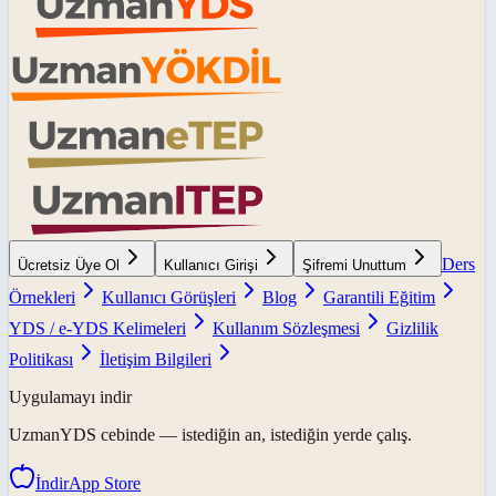
Ders
Ücretsiz Üye Ol
Kullanıcı Girişi
Şifremi Unuttum
Örnekleri
Kullanıcı Görüşleri
Blog
Garantili Eğitim
YDS / e-YDS Kelimeleri
Kullanım Sözleşmesi
Gizlilik
Politikası
İletişim Bilgileri
Uygulamayı indir
UzmanYDS
cebinde — istediğin an, istediğin yerde çalış.
İndir
App Store