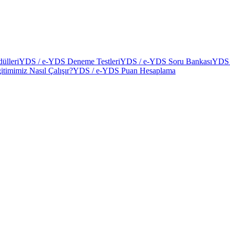
ülleri
YDS / e-YDS Deneme Testleri
YDS / e-YDS Soru Bankası
YDS 
itimimiz Nasıl Çalışır?
YDS / e-YDS Puan Hesaplama