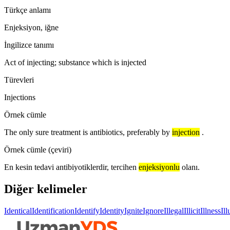
Türkçe anlamı
Enjeksiyon, iğne
İngilizce tanımı
Act of injecting; substance which is injected
Türevleri
Injections
Örnek cümle
The only sure treatment is antibiotics, preferably by
injection
.
Örnek cümle (çeviri)
En kesin tedavi antibiyotiklerdir, tercihen
enjeksiyonlu
olanı.
Diğer kelimeler
Identical
Identification
Identify
Identity
Ignite
Ignore
Illegal
Illicit
Illness
Il