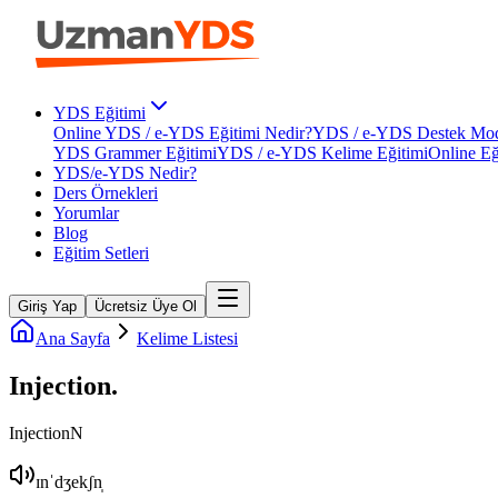
YDS Eğitimi
Online YDS / e-YDS Eğitimi Nedir?
YDS / e-YDS Destek Mod
YDS Grammer Eğitimi
YDS / e-YDS Kelime Eğitimi
Online Eğ
YDS/e-YDS Nedir?
Ders Örnekleri
Yorumlar
Blog
Eğitim Setleri
Giriş Yap
Ücretsiz Üye Ol
Ana Sayfa
Kelime Listesi
Injection
.
Injection
N
ɪnˈdʒekʃn̩