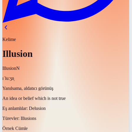
Kelime
Illusion
Illusion
N
ɪˈluːʒn̩
Yanılsama, aldatıcı görünüş
An idea or belief which is not true
Eş anlamlılar:
Delusion
Türevler:
Illusions
Örnek Cümle