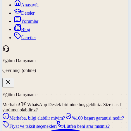
Anasayfa
Dersler
Yorumlar
Blog
Ücretler
Eğitim Danışmanı
Çevrimiçi (online)
Eğitim Danışmanı
Merhaba! 👋
WhatsApp Destek
birimine hoş geldiniz. Size nasıl
yardımcı olabiliriz?
Merhaba, bilgi alabilir miyim?
%100 başarı garantisi nedir?
Fiyat ve taksit seçenekleri
Lütfen beni arar mısınız?