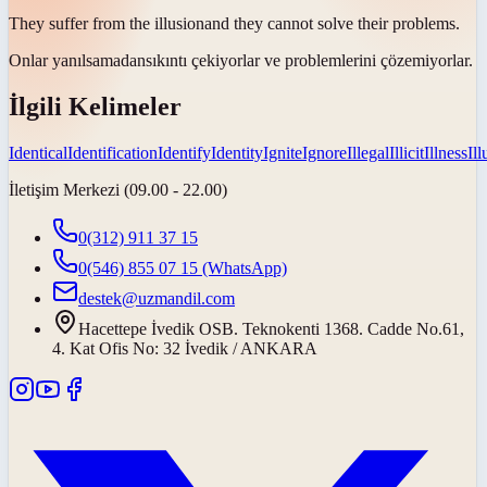
They suffer from the
illusion
and they cannot solve their problems.
Onlar
yanılsamadan
sıkıntı çekiyorlar ve problemlerini çözemiyorlar.
İlgili Kelimeler
Identical
Identification
Identify
Identity
Ignite
Ignore
Illegal
Illicit
Illness
Il
İletişim Merkezi (09.00 - 22.00)
0(312) 911 37 15
0(546) 855 07 15
(WhatsApp)
destek@uzmandil.com
Hacettepe İvedik OSB. Teknokenti 1368. Cadde No.61,
4. Kat Ofis No: 32 İvedik / ANKARA