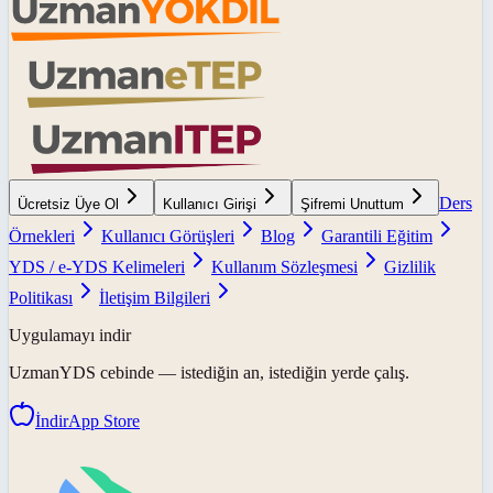
Ders
Ücretsiz Üye Ol
Kullanıcı Girişi
Şifremi Unuttum
Örnekleri
Kullanıcı Görüşleri
Blog
Garantili Eğitim
YDS / e-YDS Kelimeleri
Kullanım Sözleşmesi
Gizlilik
Politikası
İletişim Bilgileri
Uygulamayı indir
UzmanYDS
cebinde — istediğin an, istediğin yerde çalış.
İndir
App Store