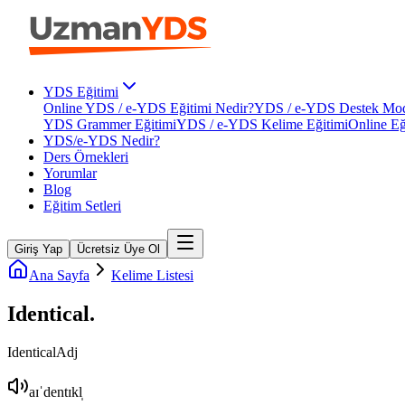
YDS Eğitimi
Online YDS / e-YDS Eğitimi Nedir?
YDS / e-YDS Destek Mod
YDS Grammer Eğitimi
YDS / e-YDS Kelime Eğitimi
Online Eğ
YDS/e-YDS Nedir?
Ders Örnekleri
Yorumlar
Blog
Eğitim Setleri
Giriş Yap
Ücretsiz Üye Ol
Ana Sayfa
Kelime Listesi
Identical
.
Identical
Adj
aɪˈdentɪkl̩