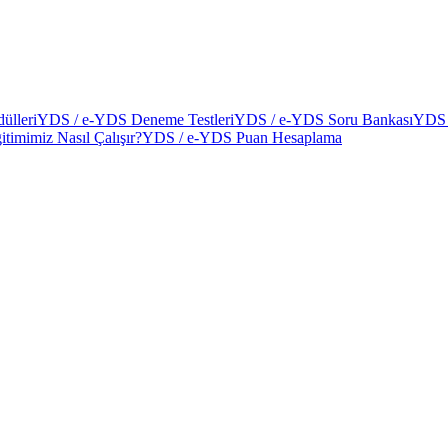
ülleri
YDS / e-YDS Deneme Testleri
YDS / e-YDS Soru Bankası
YDS 
itimimiz Nasıl Çalışır?
YDS / e-YDS Puan Hesaplama