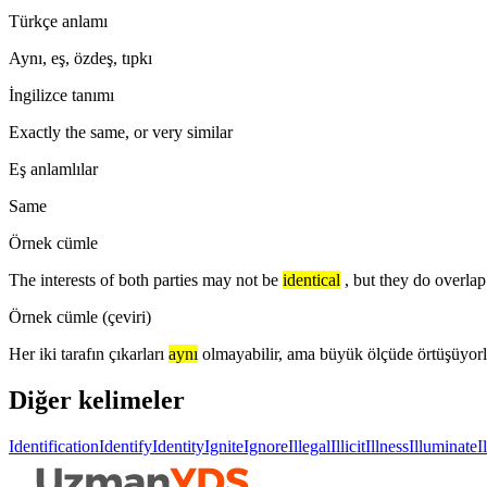
Türkçe anlamı
Aynı, eş, özdeş, tıpkı
İngilizce tanımı
Exactly the same, or very similar
Eş anlamlılar
Same
Örnek cümle
The interests of both parties may not be
identical
, but they do overlap
Örnek cümle (çeviri)
Her iki tarafın çıkarları
aynı
olmayabilir, ama büyük ölçüde örtüşüyorl
Diğer kelimeler
Identification
Identify
Identity
Ignite
Ignore
Illegal
Illicit
Illness
Illuminate
I