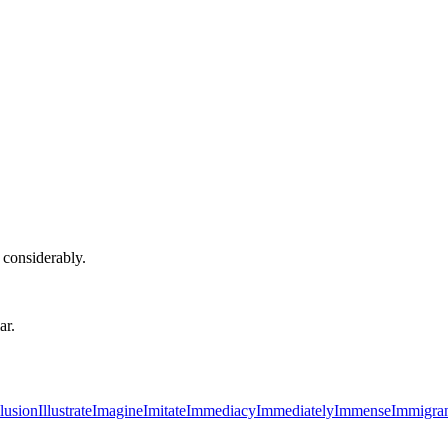
 considerably.
ar.
llusion
Illustrate
Imagine
Imitate
Immediacy
Immediately
Immense
Immigra