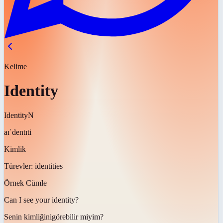
Kelime
Identity
Identity
N
aɪˈdentɪti
Kimlik
Türevler:
identities
Örnek Cümle
Can I see your
identity
?
Senin
kimliğini
görebilir miyim?