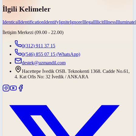
İlgili Kelimeler
Identical
Identification
Identify
Ignite
Ignore
Illegal
Illicit
Illness
Illuminate
İletişim Merkezi (09.00 - 22.00)
0(312) 911 37 15
0(546) 855 07 15
(WhatsApp)
destek@uzmandil.com
Hacettepe İvedik OSB. Teknokenti 1368. Cadde No.61,
4. Kat Ofis No: 32 İvedik / ANKARA