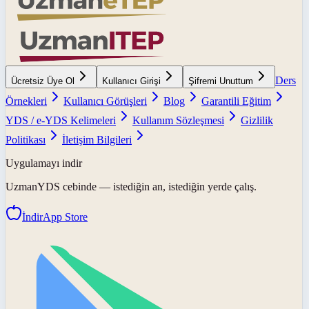
Ders
Ücretsiz Üye Ol
Kullanıcı Girişi
Şifremi Unuttum
Örnekleri
Kullanıcı Görüşleri
Blog
Garantili Eğitim
YDS / e-YDS Kelimeleri
Kullanım Sözleşmesi
Gizlilik
Politikası
İletişim Bilgileri
Uygulamayı indir
UzmanYDS
cebinde — istediğin an, istediğin yerde çalış.
İndir
App Store