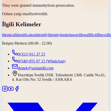
They were granted
immunity
from prosecution.
Onlara yargı
muafiyeti
verildi.
İlgili Kelimeler
Identical
Identification
Identify
Identity
Ignite
Ignore
Illegal
Illicit
Illness
Il
İletişim Merkezi (09.00 - 22.00)
0(312) 911 37 15
0(546) 855 07 15
(WhatsApp)
destek@uzmandil.com
Hacettepe İvedik OSB. Teknokenti 1368. Cadde No.61,
4. Kat Ofis No: 32 İvedik / ANKARA