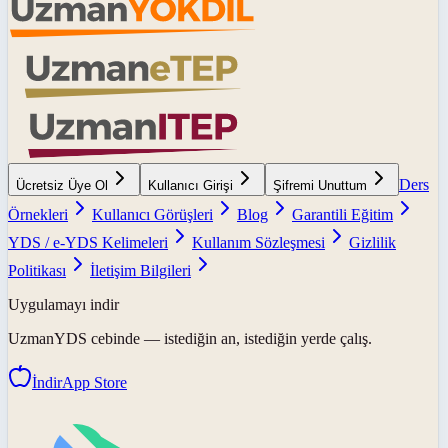
Ders
Ücretsiz Üye Ol
Kullanıcı Girişi
Şifremi Unuttum
Örnekleri
Kullanıcı Görüşleri
Blog
Garantili Eğitim
YDS / e-YDS Kelimeleri
Kullanım Sözleşmesi
Gizlilik
Politikası
İletişim Bilgileri
Uygulamayı indir
UzmanYDS
cebinde — istediğin an, istediğin yerde çalış.
İndir
App Store