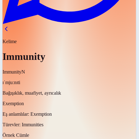
Kelime
Immunity
Immunity
N
ɪˈmjuːnɪti
Bağışıklık, muafiyet, ayrıcalık
Exemption
Eş anlamlılar:
Exemption
Türevler:
Immunities
Örnek Cümle