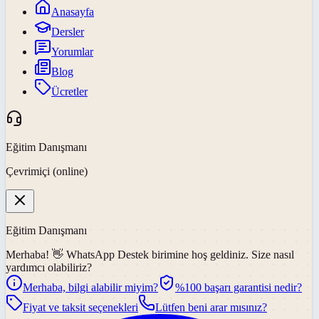
Anasayfa
Dersler
Yorumlar
Blog
Ücretler
Eğitim Danışmanı
Çevrimiçi (online)
Eğitim Danışmanı
Merhaba! 👋
WhatsApp Destek
birimine hoş geldiniz. Size nasıl
yardımcı olabiliriz?
Merhaba, bilgi alabilir miyim?
%100 başarı garantisi nedir?
Fiyat ve taksit seçenekleri
Lütfen beni arar mısınız?