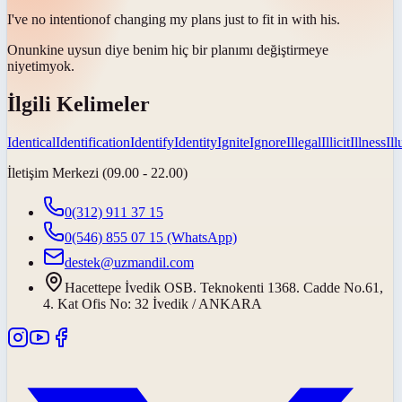
I've no
intention
of changing my plans just to fit in with his.
Onunkine uysun diye benim hiç bir planımı değiştirmeye
niyetim
yok.
İlgili Kelimeler
Identical
Identification
Identify
Identity
Ignite
Ignore
Illegal
Illicit
Illness
Il
İletişim Merkezi (09.00 - 22.00)
0(312) 911 37 15
0(546) 855 07 15
(WhatsApp)
destek@uzmandil.com
Hacettepe İvedik OSB. Teknokenti 1368. Cadde No.61,
4. Kat Ofis No: 32 İvedik / ANKARA