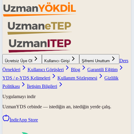
Ders
Ücretsiz Üye Ol
Kullanıcı Girişi
Şifremi Unuttum
Örnekleri
Kullanıcı Görüşleri
Blog
Garantili Eğitim
YDS / e-YDS Kelimeleri
Kullanım Sözleşmesi
Gizlilik
Politikası
İletişim Bilgileri
Uygulamayı indir
UzmanYDS
cebinde — istediğin an, istediğin yerde çalış.
İndir
App Store