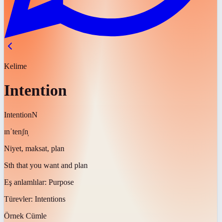
Kelime
Intention
Intention
N
ɪnˈtenʃn̩
Niyet, maksat, plan
Sth that you want and plan
Eş anlamlılar:
Purpose
Türevler:
Intentions
Örnek Cümle