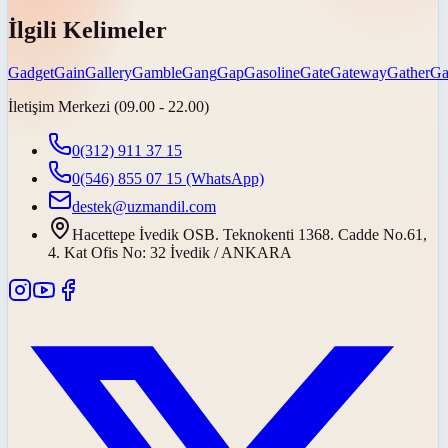
İlgili Kelimeler
Gadget
Gain
Gallery
Gamble
Gang
Gap
Gasoline
Gate
Gateway
Gather
Ga
İletişim Merkezi (09.00 - 22.00)
0(312) 911 37 15
0(546) 855 07 15
(WhatsApp)
destek@uzmandil.com
Hacettepe İvedik OSB. Teknokenti 1368. Cadde No.61,
4. Kat Ofis No: 32 İvedik / ANKARA