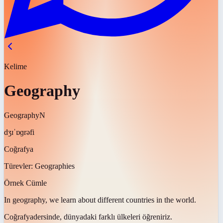
Kelime
Geography
Geography
N
dʒɪˈɒɡrəfi
Coğrafya
Türevler:
Geographies
Örnek Cümle
In
geography
, we learn about different countries in the world.
Coğrafya
dersinde, dünyadaki farklı ülkeleri öğreniriz.