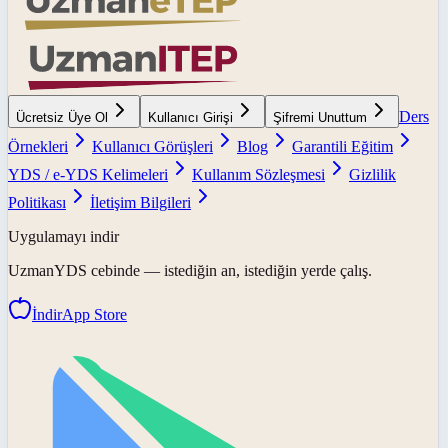
Ders
Ücretsiz Üye Ol
Kullanıcı Girişi
Şifremi Unuttum
Örnekleri
Kullanıcı Görüşleri
Blog
Garantili Eğitim
YDS / e-YDS Kelimeleri
Kullanım Sözleşmesi
Gizlilik
Politikası
İletişim Bilgileri
Uygulamayı indir
UzmanYDS
cebinde — istediğin an, istediğin yerde çalış.
İndir
App Store