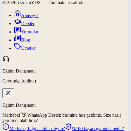
©
2026
UzmanYDS
— Tüm hakları saklıdır.
Anasayfa
Dersler
Yorumlar
Blog
Ücretler
Eğitim Danışmanı
Çevrimiçi (online)
Eğitim Danışmanı
Merhaba! 👋
WhatsApp Destek
birimine hoş geldiniz. Size nasıl
yardımcı olabiliriz?
Merhaba, bilgi alabilir miyim?
%100 başarı garantisi nedir?