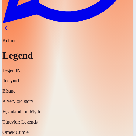
Kelime
Legend
Legend
N
ˈledʒənd
Efsane
A very old story
Eş anlamlılar:
Myth
Türevler:
Legends
Örnek Cümle