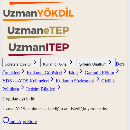
Ders
Ücretsiz Üye Ol
Kullanıcı Girişi
Şifremi Unuttum
Örnekleri
Kullanıcı Görüşleri
Blog
Garantili Eğitim
YDS / e-YDS Kelimeleri
Kullanım Sözleşmesi
Gizlilik
Politikası
İletişim Bilgileri
Uygulamayı indir
UzmanYDS
cebinde — istediğin an, istediğin yerde çalış.
İndir
App Store