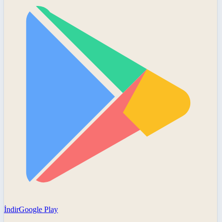
İndir
Google Play