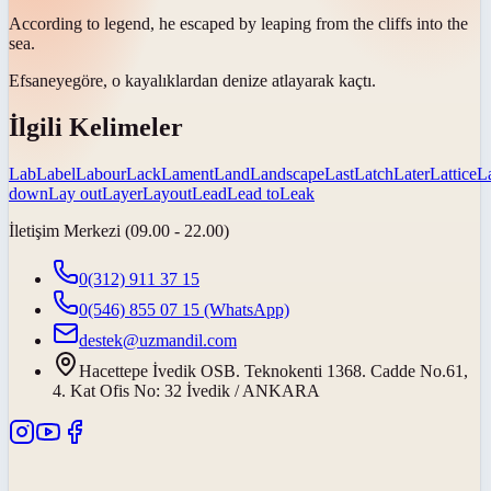
According to
legend
, he escaped by leaping from the cliffs into the
sea.
Efsaneye
göre, o kayalıklardan denize atlayarak kaçtı.
İlgili Kelimeler
Lab
Label
Labour
Lack
Lament
Land
Landscape
Last
Latch
Later
Lattice
L
down
Lay out
Layer
Layout
Lead
Lead to
Leak
İletişim Merkezi (09.00 - 22.00)
0(312) 911 37 15
0(546) 855 07 15
(WhatsApp)
destek@uzmandil.com
Hacettepe İvedik OSB. Teknokenti 1368. Cadde No.61,
4. Kat Ofis No: 32 İvedik / ANKARA