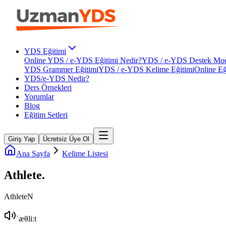
YDS Eğitimi
Online YDS / e-YDS Eğitimi Nedir?
YDS / e-YDS Destek Mod
YDS Grammer Eğitimi
YDS / e-YDS Kelime Eğitimi
Online Eğ
YDS/e-YDS Nedir?
Ders Örnekleri
Yorumlar
Blog
Eğitim Setleri
Giriş Yap
Ücretsiz Üye Ol
Ana Sayfa
Kelime Listesi
Athlete
.
Athlete
N
ˈæθliːt