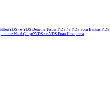
ülleri
YDS / e-YDS Deneme Testleri
YDS / e-YDS Soru Bankası
YDS 
itimimiz Nasıl Çalışır?
YDS / e-YDS Puan Hesaplama