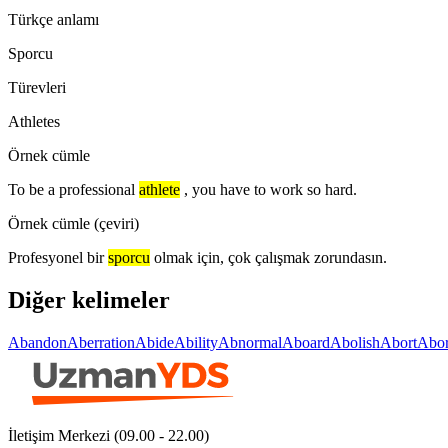
Türkçe anlamı
Sporcu
Türevleri
Athletes
Örnek cümle
To be a professional
athlete
, you have to work so hard.
Örnek cümle (çeviri)
Profesyonel bir
sporcu
olmak için, çok çalışmak zorundasın.
Diğer kelimeler
Abandon
Aberration
Abide
Ability
Abnormal
Aboard
Abolish
Abort
Abor
İletişim Merkezi (09.00 - 22.00)