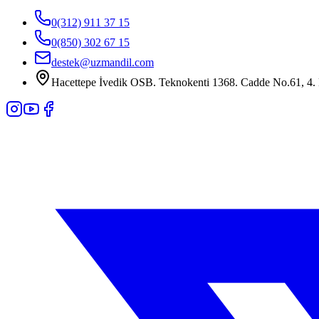
0(312) 911 37 15
0(850) 302 67 15
destek@uzmandil.com
Hacettepe İvedik OSB. Teknokenti 1368. Cadde No.61, 4