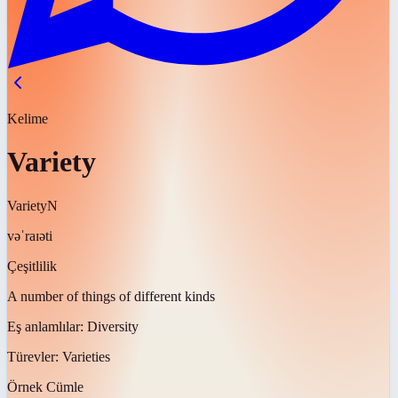
Kelime
Variety
Variety
N
vəˈraɪəti
Çeşitlilik
A number of things of different kinds
Eş anlamlılar:
Diversity
Türevler:
Varieties
Örnek Cümle