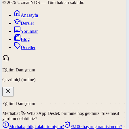
©
2026
UzmanYDS
— Tüm hakları saklıdır.
Anasayfa
Dersler
Yorumlar
Blog
Ücretler
Eğitim Danışmanı
Çevrimiçi (online)
Eğitim Danışmanı
Merhaba! 👋
WhatsApp Destek
birimine hoş geldiniz. Size nasıl
yardımcı olabiliriz?
Merhaba, bilgi alabilir miyim?
%100 başarı garantisi nedir?