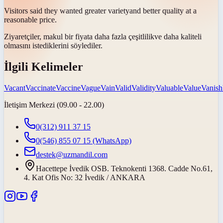
Visitors said they wanted greater
variety
and better quality at a
reasonable price.
Ziyaretçiler, makul bir fiyata daha fazla
çeşitlilik
ve daha kaliteli
olmasını istediklerini söylediler.
İlgili Kelimeler
Vacant
Vaccinate
Vaccine
Vague
Vain
Valid
Validity
Valuable
Value
Vanish
İletişim Merkezi (09.00 - 22.00)
0(312) 911 37 15
0(546) 855 07 15
(WhatsApp)
destek@uzmandil.com
Hacettepe İvedik OSB. Teknokenti 1368. Cadde No.61,
4. Kat Ofis No: 32 İvedik / ANKARA