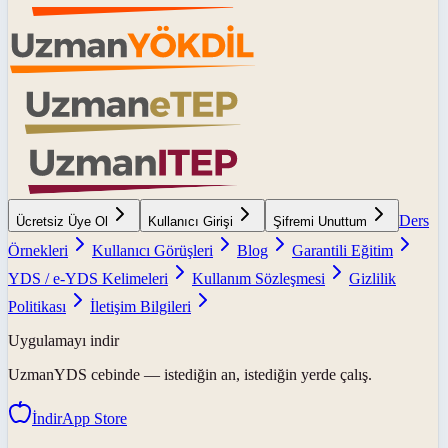
Ders
Ücretsiz Üye Ol
Kullanıcı Girişi
Şifremi Unuttum
Örnekleri
Kullanıcı Görüşleri
Blog
Garantili Eğitim
YDS / e-YDS Kelimeleri
Kullanım Sözleşmesi
Gizlilik
Politikası
İletişim Bilgileri
Uygulamayı indir
UzmanYDS
cebinde — istediğin an, istediğin yerde çalış.
İndir
App Store