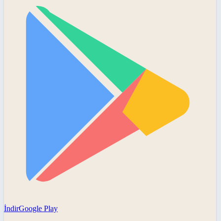
İndir
Google Play