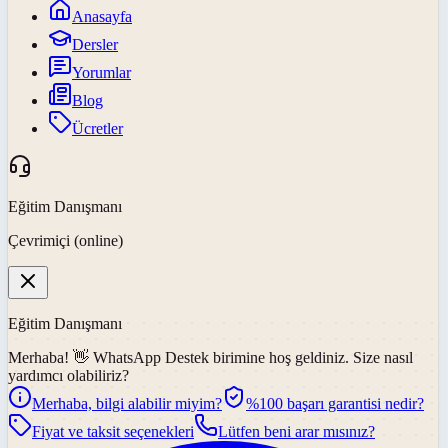
Anasayfa
Dersler
Yorumlar
Blog
Ücretler
Eğitim Danışmanı
Çevrimiçi (online)
Eğitim Danışmanı
Merhaba! 👋
WhatsApp Destek
birimine hoş geldiniz. Size nasıl
yardımcı olabiliriz?
Merhaba, bilgi alabilir miyim?
%100 başarı garantisi nedir?
Fiyat ve taksit seçenekleri
Lütfen beni arar mısınız?