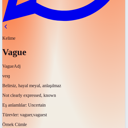
Kelime
Vague
Vague
Adj
veɪɡ
Belirsiz, hayal meyal, anlaşılmaz
Not clearly expressed, known
Eş anlamlılar:
Uncertain
Türevler:
vaguer,vaguest
Örnek Cümle