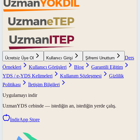
Ders
Ücretsiz Üye Ol
Kullanıcı Girişi
Şifremi Unuttum
Örnekleri
Kullanıcı Görüşleri
Blog
Garantili Eğitim
YDS / e-YDS Kelimeleri
Kullanım Sözleşmesi
Gizlilik
Politikası
İletişim Bilgileri
Uygulamayı indir
UzmanYDS
cebinde — istediğin an, istediğin yerde çalış.
İndir
App Store