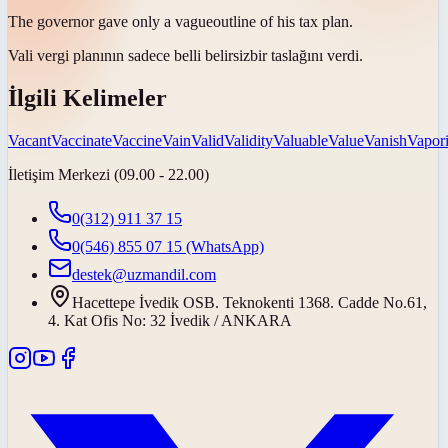
The governor gave only a
vague
outline of his tax plan.
Vali vergi planının sadece belli
belirsiz
bir taslağını verdi.
İlgili Kelimeler
Vacant
Vaccinate
Vaccine
Vain
Valid
Validity
Valuable
Value
Vanish
Vapor
İletişim Merkezi (09.00 - 22.00)
0(312) 911 37 15
0(546) 855 07 15
(WhatsApp)
destek@uzmandil.com
Hacettepe İvedik OSB. Teknokenti 1368. Cadde No.61,
4. Kat Ofis No: 32 İvedik / ANKARA