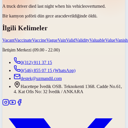
A truck driver died last night when his
vehicle
overturned.
Bir kamyon şoförü dün gece
aracı
devrildiğinde öldü.
İlgili Kelimeler
Vacant
Vaccinate
Vaccine
Vague
Vain
Valid
Validity
Valuable
Value
Vanish
İletişim Merkezi (09.00 - 22.00)
0(312) 911 37 15
0(546) 855 07 15
(WhatsApp)
destek@uzmandil.com
Hacettepe İvedik OSB. Teknokenti 1368. Cadde No.61,
4. Kat Ofis No: 32 İvedik / ANKARA