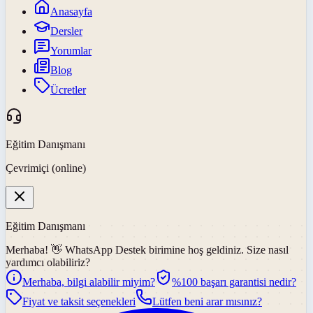
Anasayfa
Dersler
Yorumlar
Blog
Ücretler
Eğitim Danışmanı
Çevrimiçi (online)
Eğitim Danışmanı
Merhaba! 👋
WhatsApp Destek
birimine hoş geldiniz. Size nasıl
yardımcı olabiliriz?
Merhaba, bilgi alabilir miyim?
%100 başarı garantisi nedir?
Fiyat ve taksit seçenekleri
Lütfen beni arar mısınız?