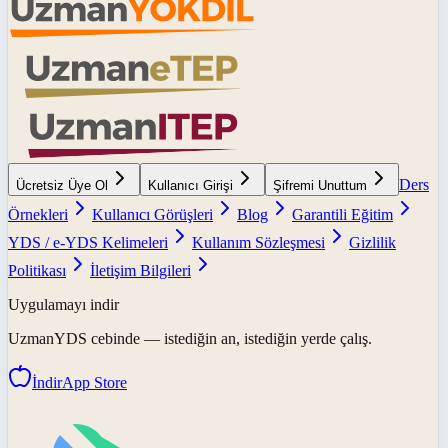
Ders
Ücretsiz Üye Ol
Kullanıcı Girişi
Şifremi Unuttum
Örnekleri
Kullanıcı Görüşleri
Blog
Garantili Eğitim
YDS / e-YDS Kelimeleri
Kullanım Sözleşmesi
Gizlilik
Politikası
İletişim Bilgileri
Uygulamayı indir
UzmanYDS
cebinde — istediğin an, istediğin yerde çalış.
İndir
App Store