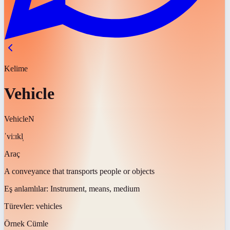
Kelime
Vehicle
Vehicle
N
ˈviːɪkl̩
Araç
A conveyance that transports people or objects
Eş anlamlılar:
Instrument, means, medium
Türevler:
vehicles
Örnek Cümle