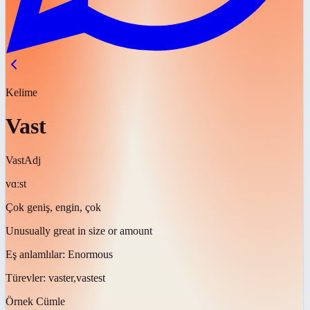
Kelime
Vast
Vast
Adj
vɑːst
Çok geniş, engin, çok
Unusually great in size or amount
Eş anlamlılar:
Enormous
Türevler:
vaster,vastest
Örnek Cümle