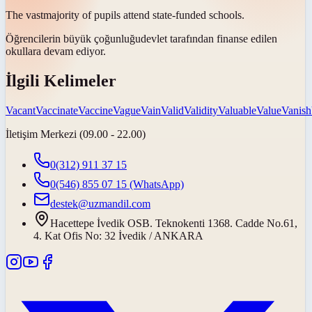
The
vast
majority of pupils attend state-funded schools.
Öğrencilerin
büyük çoğunluğu
devlet tarafından finanse edilen
okullara devam ediyor.
İlgili Kelimeler
Vacant
Vaccinate
Vaccine
Vague
Vain
Valid
Validity
Valuable
Value
Vanish
İletişim Merkezi (09.00 - 22.00)
0(312) 911 37 15
0(546) 855 07 15
(WhatsApp)
destek@uzmandil.com
Hacettepe İvedik OSB. Teknokenti 1368. Cadde No.61,
4. Kat Ofis No: 32 İvedik / ANKARA