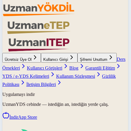
Ders
Ücretsiz Üye Ol
Kullanıcı Girişi
Şifremi Unuttum
Örnekleri
Kullanıcı Görüşleri
Blog
Garantili Eğitim
YDS / e-YDS Kelimeleri
Kullanım Sözleşmesi
Gizlilik
Politikası
İletişim Bilgileri
Uygulamayı indir
UzmanYDS
cebinde — istediğin an, istediğin yerde çalış.
İndir
App Store