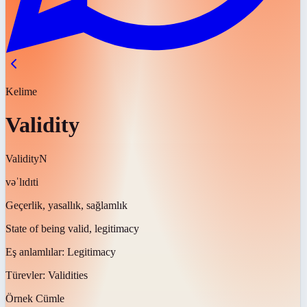
Kelime
Validity
Validity
N
vəˈlɪdɪti
Geçerlik, yasallık, sağlamlık
State of being valid, legitimacy
Eş anlamlılar:
Legitimacy
Türevler:
Validities
Örnek Cümle