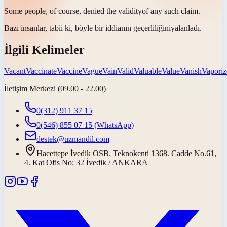
Some people, of course, denied the
validity
of any such claim.
Bazı insanlar, tabii ki, böyle bir iddianın
geçerliliğini
yalanladı.
İlgili Kelimeler
Vacant
Vaccinate
Vaccine
Vague
Vain
Valid
Valuable
Value
Vanish
Vaporiz
İletişim Merkezi (09.00 - 22.00)
0(312) 911 37 15
0(546) 855 07 15
(WhatsApp)
destek@uzmandil.com
Hacettepe İvedik OSB. Teknokenti 1368. Cadde No.61,
4. Kat Ofis No: 32 İvedik / ANKARA