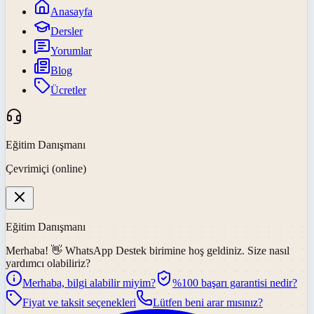
Anasayfa
Dersler
Yorumlar
Blog
Ücretler
Eğitim Danışmanı
Çevrimiçi (online)
Eğitim Danışmanı
Merhaba! 👋
WhatsApp Destek
birimine hoş geldiniz. Size nasıl
yardımcı olabiliriz?
Merhaba, bilgi alabilir miyim?
%100 başarı garantisi nedir?
Fiyat ve taksit seçenekleri
Lütfen beni arar mısınız?