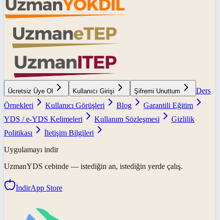
Ders
Ücretsiz Üye Ol
Kullanıcı Girişi
Şifremi Unuttum
Örnekleri
Kullanıcı Görüşleri
Blog
Garantili Eğitim
YDS / e-YDS Kelimeleri
Kullanım Sözleşmesi
Gizlilik
Politikası
İletişim Bilgileri
Uygulamayı indir
UzmanYDS
cebinde — istediğin an, istediğin yerde çalış.
İndir
App Store