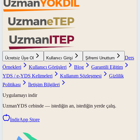
Ders
Ücretsiz Üye Ol
Kullanıcı Girişi
Şifremi Unuttum
Örnekleri
Kullanıcı Görüşleri
Blog
Garantili Eğitim
YDS / e-YDS Kelimeleri
Kullanım Sözleşmesi
Gizlilik
Politikası
İletişim Bilgileri
Uygulamayı indir
UzmanYDS
cebinde — istediğin an, istediğin yerde çalış.
İndir
App Store