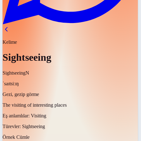
Kelime
Sightseeing
Sightseeing
N
ˈsaɪtsiːɪŋ
Gezi, gezip görme
The visiting of interesting places
Eş anlamlılar:
Visiting
Türevler:
Sightseeing
Örnek Cümle