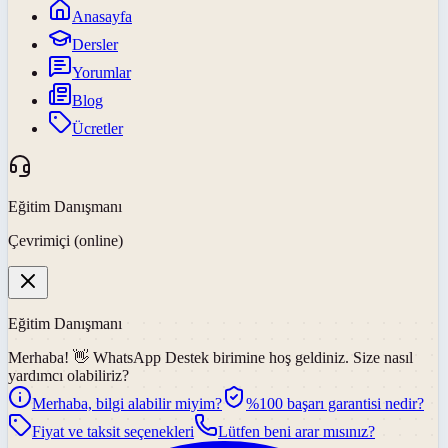
Anasayfa
Dersler
Yorumlar
Blog
Ücretler
Eğitim Danışmanı
Çevrimiçi (online)
Eğitim Danışmanı
Merhaba! 👋
WhatsApp Destek
birimine hoş geldiniz. Size nasıl
yardımcı olabiliriz?
Merhaba, bilgi alabilir miyim?
%100 başarı garantisi nedir?
Fiyat ve taksit seçenekleri
Lütfen beni arar mısınız?