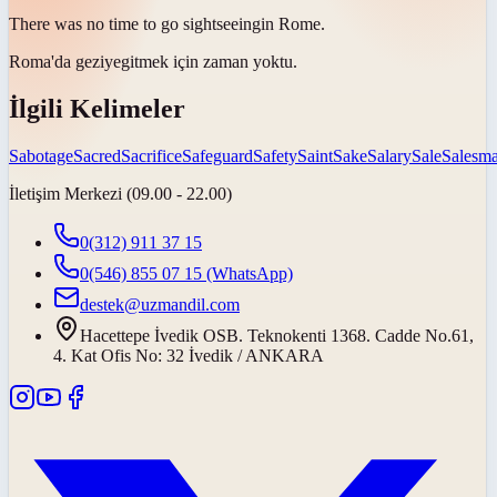
There was no time to go
sightseeing
in Rome.
Roma'da
geziye
gitmek için zaman yoktu.
İlgili Kelimeler
Sabotage
Sacred
Sacrifice
Safeguard
Safety
Saint
Sake
Salary
Sale
Salesm
İletişim Merkezi (09.00 - 22.00)
0(312) 911 37 15
0(546) 855 07 15
(WhatsApp)
destek@uzmandil.com
Hacettepe İvedik OSB. Teknokenti 1368. Cadde No.61,
4. Kat Ofis No: 32 İvedik / ANKARA