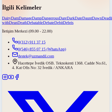
İlgili Kelimeler
Dairy
Dam
Damage
Damp
Dangerous
Dare
Dark
Date
Daunt
Dawn
Deadl
with
Dean
Death
Debatable
Debate
Debit
Debris
İletişim Merkezi (09.00 - 22.00)
0(312) 911 37 15
0(546) 855 07 15
(WhatsApp)
destek@uzmandil.com
Hacettepe İvedik OSB. Teknokenti 1368. Cadde No.61,
4. Kat Ofis No: 32 İvedik / ANKARA