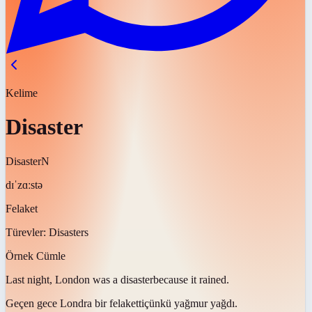
Kelime
Disaster
Disaster
N
dɪˈzɑːstə
Felaket
Türevler:
Disasters
Örnek Cümle
Last night, London was a
disaster
because it rained.
Geçen gece Londra bir
felaketti
çünkü yağmur yağdı.