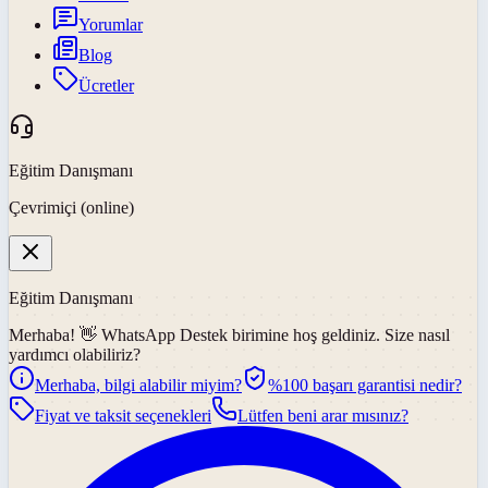
Yorumlar
Blog
Ücretler
Eğitim Danışmanı
Çevrimiçi (online)
Eğitim Danışmanı
Merhaba! 👋
WhatsApp Destek
birimine hoş geldiniz. Size nasıl
yardımcı olabiliriz?
Merhaba, bilgi alabilir miyim?
%100 başarı garantisi nedir?
Fiyat ve taksit seçenekleri
Lütfen beni arar mısınız?