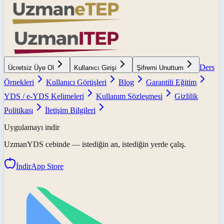
Ders
Ücretsiz Üye Ol
Kullanıcı Girişi
Şifremi Unuttum
Örnekleri
Kullanıcı Görüşleri
Blog
Garantili Eğitim
YDS / e-YDS Kelimeleri
Kullanım Sözleşmesi
Gizlilik
Politikası
İletişim Bilgileri
Uygulamayı indir
UzmanYDS
cebinde — istediğin an, istediğin yerde çalış.
İndir
App Store