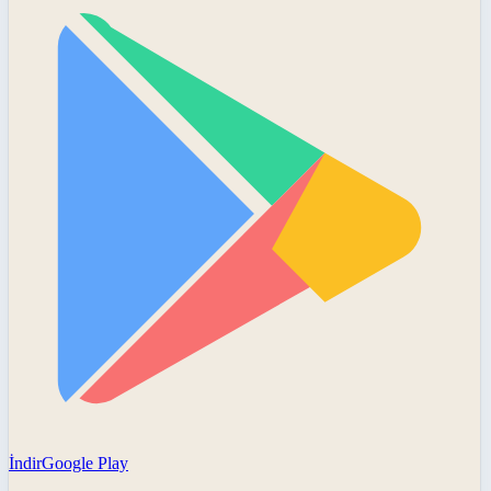
İndir
Google Play