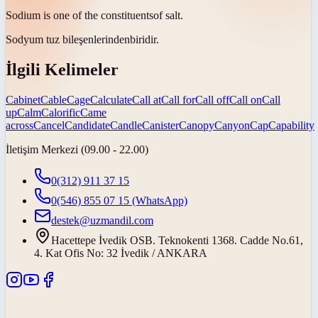
Sodium is one of the
constituents
of salt.
Sodyum tuz
bileşenlerinden
biridir.
İlgili Kelimeler
Cabinet
Cable
Cage
Calculate
Call at
Call for
Call off
Call on
Call
up
Calm
Calorific
Came
across
Cancel
Candidate
Candle
Canister
Canopy
Canyon
Cap
Capability
İletişim Merkezi (09.00 - 22.00)
0(312) 911 37 15
0(546) 855 07 15
(WhatsApp)
destek@uzmandil.com
Hacettepe İvedik OSB. Teknokenti 1368. Cadde No.61,
4. Kat Ofis No: 32 İvedik / ANKARA