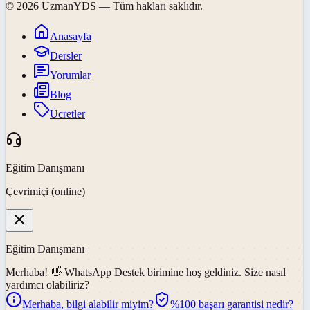
©
2026
UzmanYDS
— Tüm hakları saklıdır.
Anasayfa
Dersler
Yorumlar
Blog
Ücretler
Eğitim Danışmanı
Çevrimiçi (online)
Eğitim Danışmanı
Merhaba! 👋
WhatsApp Destek
birimine hoş geldiniz. Size nasıl
yardımcı olabiliriz?
Merhaba, bilgi alabilir miyim?
%100 başarı garantisi nedir?