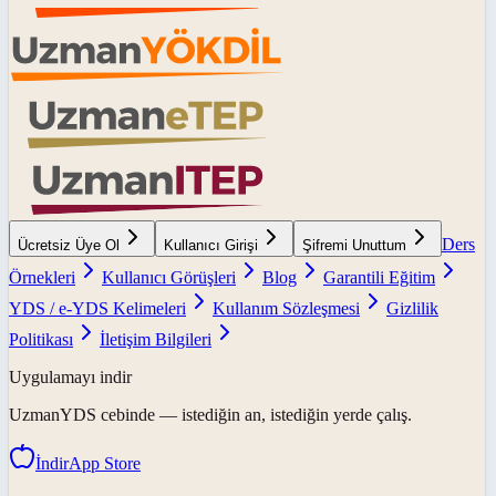
Ders
Ücretsiz Üye Ol
Kullanıcı Girişi
Şifremi Unuttum
Örnekleri
Kullanıcı Görüşleri
Blog
Garantili Eğitim
YDS / e-YDS Kelimeleri
Kullanım Sözleşmesi
Gizlilik
Politikası
İletişim Bilgileri
Uygulamayı indir
UzmanYDS
cebinde — istediğin an, istediğin yerde çalış.
İndir
App Store