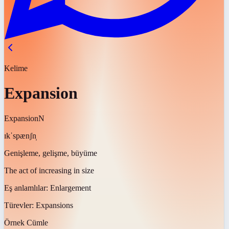
Kelime
Expansion
Expansion
N
ɪkˈspænʃn̩
Genişleme, gelişme, büyüme
The act of increasing in size
Eş anlamlılar:
Enlargement
Türevler:
Expansions
Örnek Cümle