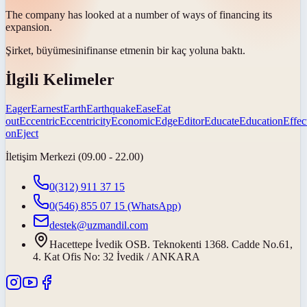
The company has looked at a number of ways of financing its
expansion
.
Şirket,
büyümesini
finanse etmenin bir kaç yoluna baktı.
İlgili Kelimeler
Eager
Earnest
Earth
Earthquake
Ease
Eat
out
Eccentric
Eccentricity
Economic
Edge
Editor
Educate
Education
Effec
on
Eject
İletişim Merkezi (09.00 - 22.00)
0(312) 911 37 15
0(546) 855 07 15
(WhatsApp)
destek@uzmandil.com
Hacettepe İvedik OSB. Teknokenti 1368. Cadde No.61,
4. Kat Ofis No: 32 İvedik / ANKARA