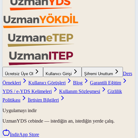
Ders
Ücretsiz Üye Ol
Kullanıcı Girişi
Şifremi Unuttum
Örnekleri
Kullanıcı Görüşleri
Blog
Garantili Eğitim
YDS / e-YDS Kelimeleri
Kullanım Sözleşmesi
Gizlilik
Politikası
İletişim Bilgileri
Uygulamayı indir
UzmanYDS
cebinde — istediğin an, istediğin yerde çalış.
İndir
App Store