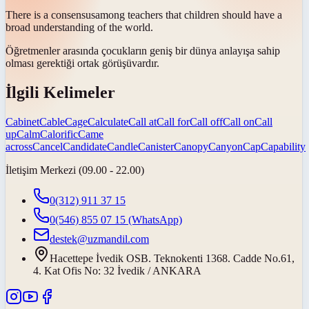
There is a
consensus
among teachers that children should have a
broad understanding of the world.
Öğretmenler arasında çocukların geniş bir dünya anlayışa sahip
olması gerektiği
ortak görüşü
vardır.
İlgili Kelimeler
Cabinet
Cable
Cage
Calculate
Call at
Call for
Call off
Call on
Call
up
Calm
Calorific
Came
across
Cancel
Candidate
Candle
Canister
Canopy
Canyon
Cap
Capability
İletişim Merkezi (09.00 - 22.00)
0(312) 911 37 15
0(546) 855 07 15
(WhatsApp)
destek@uzmandil.com
Hacettepe İvedik OSB. Teknokenti 1368. Cadde No.61,
4. Kat Ofis No: 32 İvedik / ANKARA