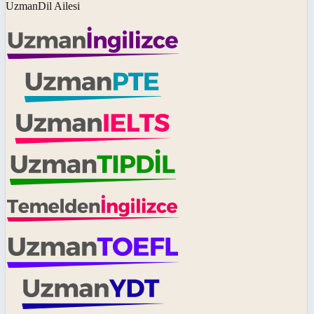
UzmanDil Ailesi