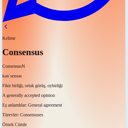
Kelime
Consensus
Consensus
N
kənˈsensəs
Fikir birliği, ortak görüş, oybirliği
A generally accepted opinion
Eş anlamlılar:
General agreement
Türevler:
Consensuses
Örnek Cümle