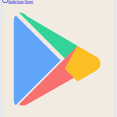
İndir
App Store