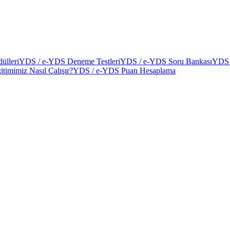
ülleri
YDS / e-YDS Deneme Testleri
YDS / e-YDS Soru Bankası
YDS 
itimimiz Nasıl Çalışır?
YDS / e-YDS Puan Hesaplama