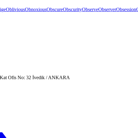
ige
Oblivious
Obnoxious
Obscure
Obscurity
Observe
Observer
Obsession
. Kat Ofis No: 32 İvedik / ANKARA