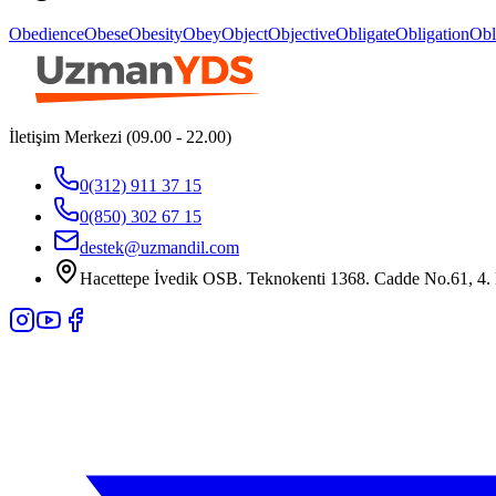
Obedience
Obese
Obesity
Obey
Object
Objective
Obligate
Obligation
Obl
İletişim Merkezi (09.00 - 22.00)
0(312) 911 37 15
0(850) 302 67 15
destek@uzmandil.com
Hacettepe İvedik OSB. Teknokenti 1368. Cadde No.61, 4