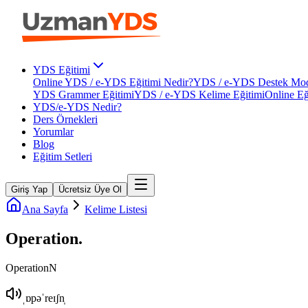
YDS Eğitimi
Online YDS / e-YDS Eğitimi Nedir?
YDS / e-YDS Destek Mod
YDS Grammer Eğitimi
YDS / e-YDS Kelime Eğitimi
Online Eğ
YDS/e-YDS Nedir?
Ders Örnekleri
Yorumlar
Blog
Eğitim Setleri
Giriş Yap
Ücretsiz Üye Ol
Ana Sayfa
Kelime Listesi
Operation
.
Operation
N
ˌɒpəˈreɪʃn̩